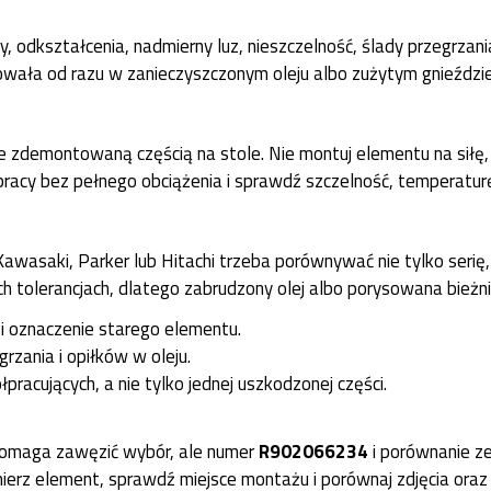
 odkształcenia, nadmierny luz, nieszczelność, ślady przegrzani
owała od razu w zanieczyszczonym oleju albo zużytym gnieździe
demontowaną częścią na stole. Nie montuj elementu na siłę, jeż
acy bez pełnego obciążenia i sprawdź szczelność, temperaturę,
wasaki, Parker lub Hitachi trzeba porównywać nie tylko serię, a
łych tolerancjach, dlatego zabrudzony olej albo porysowana bie
 i oznaczenie starego elementu.
zania i opiłków w oleju.
acujących, a nie tylko jednej uszkodzonej części.
omaga zawęzić wybór, ale numer
R902066234
i porównanie ze
erz element, sprawdź miejsce montażu i porównaj zdjęcia ora