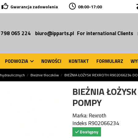
Gwarancja zadowolenia
08:00-17:00
 798 065 224
biuro@ipparts.pl
For international Clients
PODWOZIA
NOWOŚCI
KONTAKT
FORMULARZ
WY
hydraulicznych
Bieżnie tłoczków
BIEŻNIA ŁOŻYSK REXROTH R902066234 D
BIEŻNIA ŁOŻYS
POMPY
Marka:
Rexroth
Indeks
R902066234
Dostępny