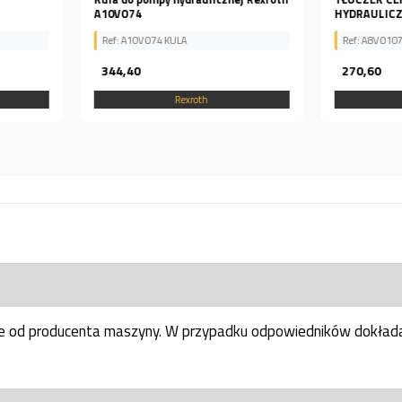
HYDRAULICZNEJ BOSCH...
Ref: A8VO107tł
Ref: A8VO2
270,60
288,41
Rexroth
ne od producenta maszyny. W przypadku odpowiedników dokłada