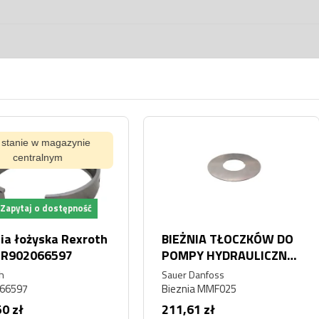
ynie
Na s
pność
Za
exroth
BIEŻNIA TŁOCZKÓW DO
BIEŻN
7
POMPY HYDRAULICZNEJ
POMPY
SAUER DANFOSS
K5V80
Sauer Danfoss
IPG
MMF025 KOMATSU
Bieznia MMF025
K5V80D
PARKER
211,61 zł
61,50 