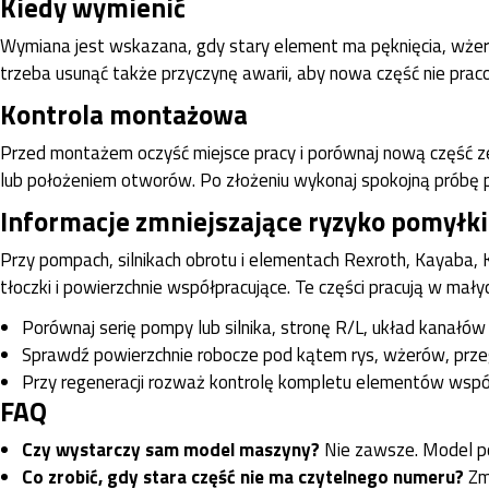
Kiedy wymienić
Wymiana jest wskazana, gdy stary element ma pęknięcia, wżery,
trzeba usunąć także przyczynę awarii, aby nowa część nie prac
Kontrola montażowa
Przed montażem oczyść miejsce pracy i porównaj nową część ze z
lub położeniem otworów. Po złożeniu wykonaj spokojną próbę pr
Informacje zmniejszające ryzyko pomyłki
Przy pompach, silnikach obrotu i elementach Rexroth, Kayaba, Ka
tłoczki i powierzchnie współpracujące. Te części pracują w ma
Porównaj serię pompy lub silnika, stronę R/L, układ kanałów
Sprawdź powierzchnie robocze pod kątem rys, wżerów, przegr
Przy regeneracji rozważ kontrolę kompletu elementów współpr
FAQ
Czy wystarczy sam model maszyny?
Nie zawsze. Model p
Co zrobić, gdy stara część nie ma czytelnego numeru?
Zmi