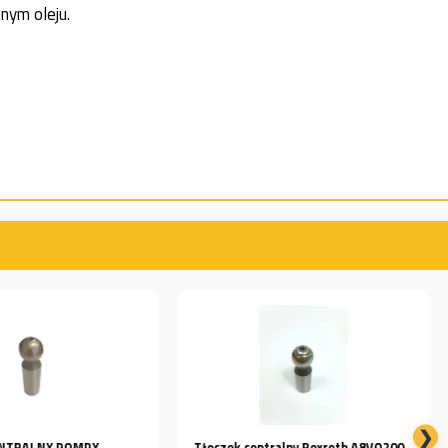
nym oleju.
❯
Tłoczek centralny Rexroth A8VO200
KOMPLET TŁOCZKÓW REXROTH