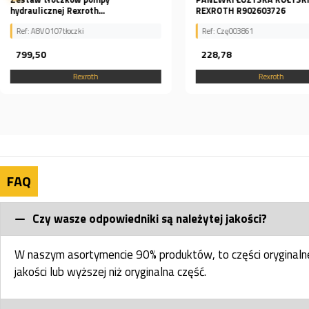
REXROTH R902603726
A10VO74
Ref: Czę003861
Ref: A10VO74 KULA
228,78
344,40
Rexroth
Rexroth
FAQ
Czy wasze odpowiedniki są należytej jakości?
W naszym asortymencie 90% produktów, to części oryginal
jakości lub wyższej niż oryginalna część.