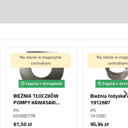
tanie w magazynie
Na stanie w magazynie
centralnym
centralnym
pytaj o dostępność
Zapytaj o dostępność
IA TŁOCZKÓW
Bieżnia łożyska do Cat
 KAWASAKI
1912687
DTP
IPG
TPB
1912687
zł
95,94 zł