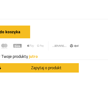
do koszyka
y Twoje produkty
jutro
4
Zapytaj o produkt