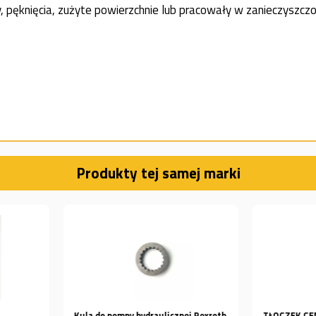
sy, pęknięcia, zużyte powierzchnie lub pracowały w zanieczyszczo
Produkty tej samej marki
nej Rexroth
TŁOCZEK CENTRALNY POMPY