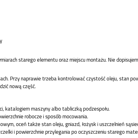
dy
iarach starego elementu oraz miejscu montażu. Nie dopisujem
cjach. Przy naprawie trzeba kontrolować czystość oleju, stan p
dzić nową część.
ci, katalogiem maszyny albo tabliczką podzespołu.
owierzchnie robocze i sposób mocowania.
owym, oceń także stan oleju, gniazd, łożysk i uszczelnień sąsied
czelki i powierzchnie przylegania po oczyszczeniu starego mater