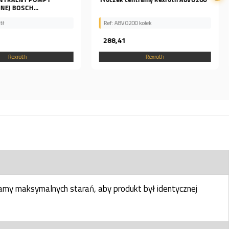
A6VM80DA2/63W DO SILNIKA
00 kołek
Ref: A6VM80DA2/63W tłoczk
1 800,66
Rexroth
Rexroth
my maksymalnych starań, aby produkt był identycznej