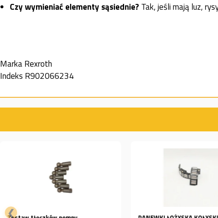
Czy wymieniać elementy sąsiednie?
Tak, jeśli mają luz, ry
Marka
Rexroth
Indeks
R902066234
❮
PANEWKI ŁOŻYSKA KOŁYSKI
Kula do pompy hydraulicz