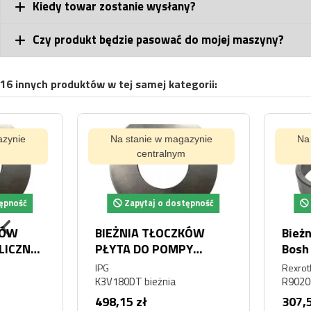
Kiedy towar zostanie wysłany?
Czy produkt będzie pasować do mojej maszyny?
16 innych produktów w tej samej kategorii:
Na stanie w magazynie
Na stanie w magaz
centralnym
centralnym
Zapytaj o dostępność
Zapytaj o dostę
BIEŻNIA TŁOCZKÓW
Bieżnia łożyska R
PŁYTA DO POMPY
Bosh R90206659
HYDRAULICZNEJ KPM
IPG
Rexroth
KAWASAKI K3V180DT
K3V180DT bieżnia
R902066597
K3V180DTP K3V180DTH
498,15 zł
307,50 zł