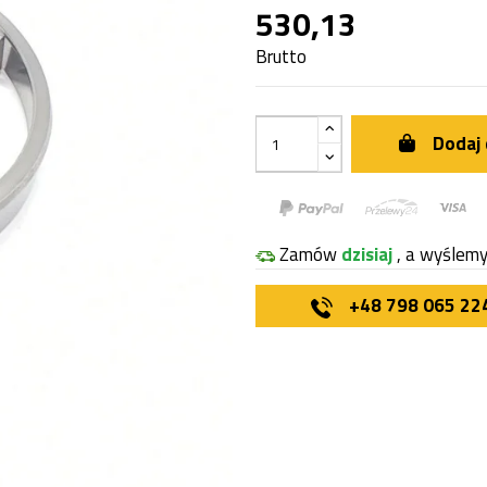
530,13
Brutto
Dodaj 
Zamów
dzisiaj
, a wyślem
+48 798 065 22