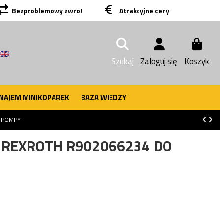
Bezproblemowy zwrot
Atrakcyjne ceny
Szukaj
Zaloguj się
Koszyk
NAJEM MINIKOPAREK
BAZA WIEDZY
O POMPY
K REXROTH R902066234 DO