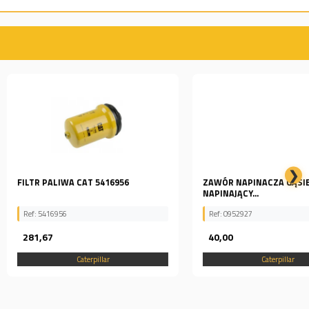
❯
IWA CAT 5416956
ZAWÓR NAPINACZA GĄSIENICY
NAPINAJĄCY...
56
Ref: 0952927
40,00
Caterpillar
Caterpillar