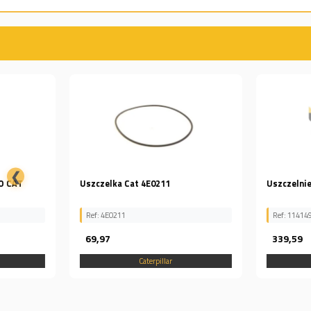
❮
Uszczelka Cat 4E0211
Uszczelnienie 1141497
Ref: 4E0211
Ref: 1141497
69,97
339,59
Caterpillar
Caterpillar