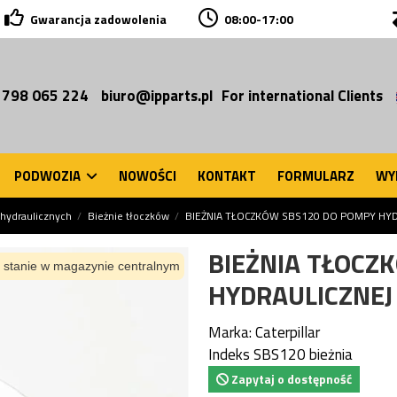
Gwarancja zadowolenia
08:00-17:00
 798 065 224
biuro@ipparts.pl
For international Clients
PODWOZIA
NOWOŚCI
KONTAKT
FORMULARZ
WY
hydraulicznych
Bieżnie tłoczków
BIEŻNIA TŁOCZKÓW SBS120 DO POMPY HYD
BIEŻNIA TŁOCZ
 stanie w magazynie centralnym
HYDRAULICZNEJ
Marka:
Caterpillar
Indeks
SBS120 bieżnia
Zapytaj o dostępność