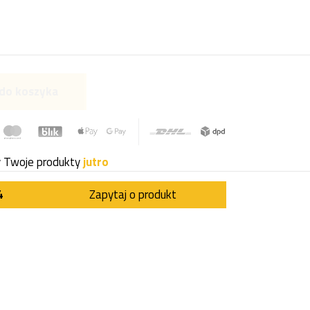
do koszyka
y Twoje produkty
jutro
4
Zapytaj o produkt