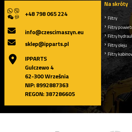
Na skróty
+48 798 065 224
Filtry
Filtry powiet
info@czescimaszyn.eu
Filtry hydrau
sklep@ipparts.pl
Filtry oleju
Filtry kabin
IPPARTS
Gulczewo 4
62-300 Września
NIP: 8992887363
REGON: 387286605