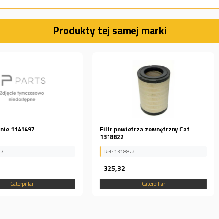
Produkty tej samej marki
Filtr powietrza zewnętrzny Cat
FILTR PAL
1318822
Ref: 1318822
Ref: 54169
325,32
281,67
Caterpillar