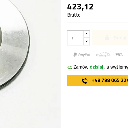
423,12
Brutto
Dodaj 
Zamów
dzisiaj
, a wyślem
+48 798 065 22