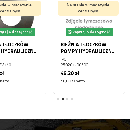
ynie
Na stanie w magazynie
Na s
centralnym
pność
Zapytaj o dostępność
Za
ÓW
BIEŻNIA TŁOCZKÓW
PŁYTA
CZNEJ
POMPY HYDRAULICZNEJ
BIEŻN
DO KOPARKI DOOSAN
POMPY HYDRAULICZ
IPG
Kawasak
JCB
DEVELON 250201-00590
KPM K
250201-00590
płyta K
K3V28
49,20 zł
686,34
40,00 zł netto
558,00 z