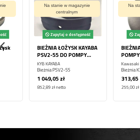
Na stanie w magazynie
Na stanie w magaz
centralnym
centralnym
Zapytaj o dostępność
Zapytaj o dostę
BIEŻNIA ŁOŻYSK KAYABA
BIEŻNIA TŁOCZK
PSV2-55 DO POMPY
POMPY HYDRAULI
HYDRAULICZNEJ
KAWASAKI KPM
KYB KAYABA
Kawasaki
K3V140DT PŁYTA 
Bieżnia PSV2-55
Bieżnia K3V140
VOLVO HYUNDAI
1 049,05 zł
313,65 zł
HITACHI
852,89 zł netto
255,00 zł netto