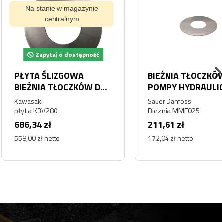
tanie w magazynie
centralnym
pytaj o dostępność
 ŚLIZGOWA
BIEŻNIA TŁOCZKÓW DO
IA TŁOCZKÓW DO
POMPY HYDRAULICZNEJ
NEJ
SAUER DANFOSS
i
Sauer Danfoss
AWASAKI K3V280
MMF025 KOMATSU
3V280
Bieznia MMF025
0DT K3V280DTP
PARKER
 zł
211,61 zł
ł netto
172,04 zł netto