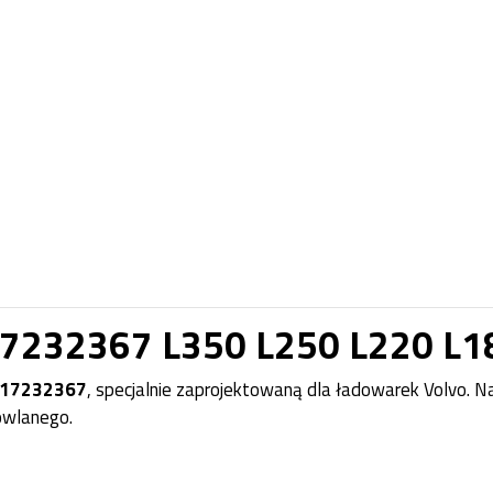
7232367 L350 L250 L220 L18
E17232367
, specjalnie zaprojektowaną dla ładowarek Volvo. 
owlanego.