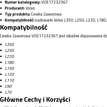
Numer katalogowy:
VOE17232367
Producent:
Volvo
Typ produktu:
Cewka Zaworowa
Kompatybilność:
Ładowarki Volvo L350, L250, L220, L180,
Kompatybilność
Cewka Zaworowa VOE17232367 jest idealnie dopasowana do n
L350
L250
L220
L180
L150
L120
L110
L90
L70
Główne Cechy i Korzyści