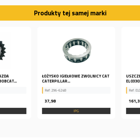
Produkty tej samej marki
DA
ŁOŻYSKO IGIEŁKOWE ZWOLNICY CAT
USZCZELN
AT...
CATERPILLAR...
EL033030
Ref: 296-6248
Ref: EL033
37,98
161,36
IPG