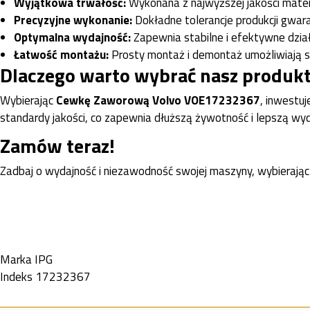
Wyjątkowa trwałość:
Wykonana z najwyższej jakości mater
Precyzyjne wykonanie:
Dokładne tolerancje produkcji gwar
Optymalna wydajność:
Zapewnia stabilne i efektywne dział
Łatwość montażu:
Prosty montaż i demontaż umożliwiają s
Dlaczego warto wybrać nasz produk
Wybierając
Cewkę Zaworową Volvo VOE17232367
, inwestu
standardy jakości, co zapewnia dłuższą żywotność i lepszą wyd
Zamów teraz!
Zadbaj o wydajność i niezawodność swojej maszyny, wybierają
Marka
IPG
Indeks
17232367