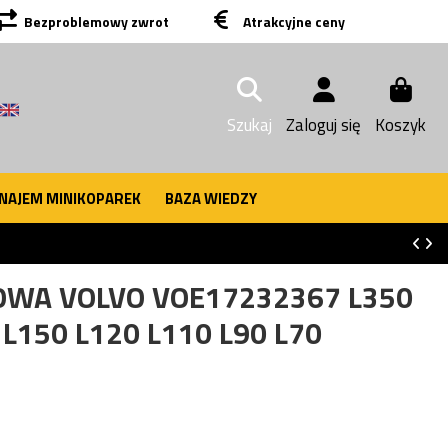
Bezproblemowy zwrot
Atrakcyjne ceny
Szukaj
Zaloguj się
Koszyk
NAJEM MINIKOPAREK
BAZA WIEDZY
WA VOLVO VOE17232367 L350
 L150 L120 L110 L90 L70