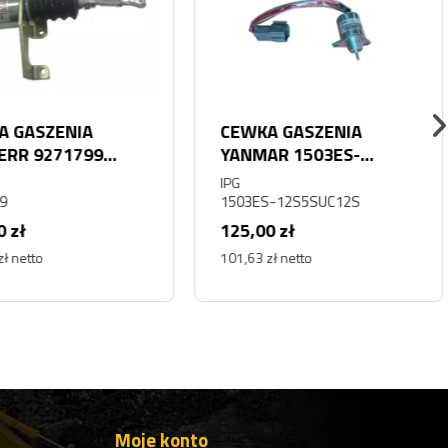
 GASZENIA
CEWKA GASZENIA
ERR 9271799
YANMAR 1503ES-
837 24V L580
12S5SUC12S 119233-
IPG
L564 L574 D924
77932
9
1503ES-12S5SUC12S
 zł
125,00 zł
ł netto
101,63 zł netto
Moje konto