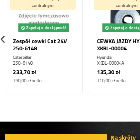
centralnym
centralnym
Zapytaj o dostępność
Zapytaj o dostę
Zespół cewki Cat 24V
CEWKA JAZDY HY
250-6148
XKBL-00004
Caterpillar
Hyundai
250-6148
XKBL-00004A
233,70 zł
135,30 zł
190,00 zł netto
110,00 zł netto
Na skróty