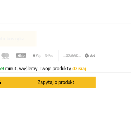
do koszyka
59
minut, wyślemy Twoje produkty
dzisiaj
4
Zapytaj o produkt