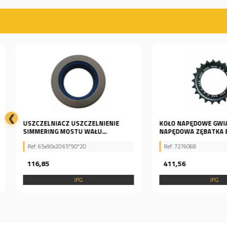
❮
USZCZELNIACZ USZCZELNIENIE
KOŁO NAPĘDOWE GWIAZ
SIMMERING MOSTU WAŁU...
NAPĘDOWA ZĘBATKA BOBC
Ref: 65x90x20 65*90*20
Ref: 7276068
116,85
411,56
IPG
IPG