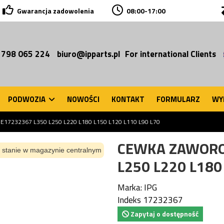
Gwarancja zadowolenia
08:00-17:00
 798 065 224
biuro@ipparts.pl
For international Clients
PODWOZIA
NOWOŚCI
KONTAKT
FORMULARZ
WY
7232367 L350 L250 L220 L180 L150 L120 L110 L90 L70
CEWKA ZAWORO
 stanie w magazynie centralnym
L250 L220 L180
Marka:
IPG
Indeks
17232367
Zapytaj o dostępność