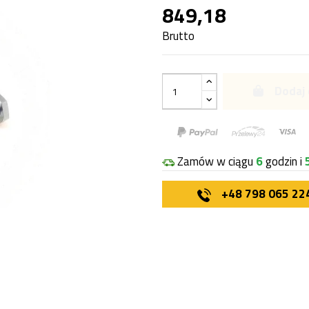
849,18
Brutto
Dodaj 
Zamów w ciągu
6
godzin i
+48 798 065 22