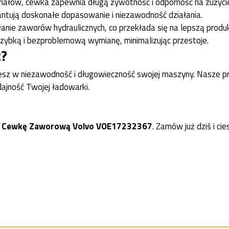
iałów, cewka zapewnia długą żywotność i odporność na zużyci
antują doskonałe dopasowanie i niezawodność działania.
anie zaworów hydraulicznych, co przekłada się na lepszą prod
zybką i bezproblemową wymianę, minimalizując przestoje.
t?
jesz w niezawodność i długowieczność swojej maszyny. Nasze p
ajność Twojej ładowarki.
c
Cewkę Zaworową Volvo VOE17232367
. Zamów już dziś i ci