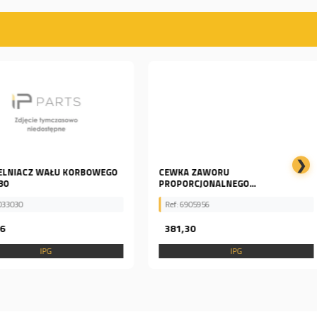
❯
IACZ WAŁU KORBOWEGO
CEWKA ZAWORU
PROPORCJONALNEGO...
030
Ref: 6905956
381,30
IPG
IPG