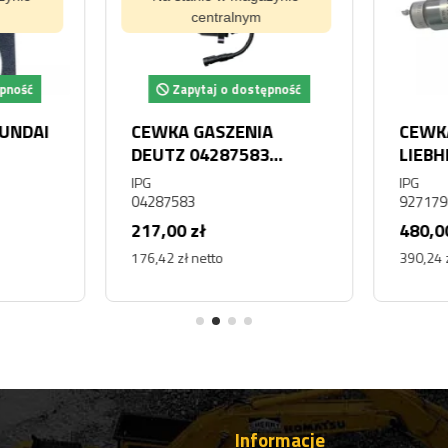
centralnym
pność
Zapytaj o dostępność
UNDAI
CEWKA GASZENIA
CEWKA
DEUTZ 04287583
LIEBH
04272956 04270581
10116
IPG
IPG
04103812
L554 
04287583
927179
D926
217,00 zł
480,00
176,42 zł netto
390,24 z
Informacje