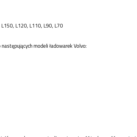
 L150, L120, L110, L90, L70
astępujących modeli ładowarek Volvo: