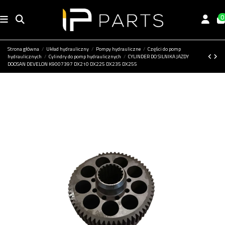
0
Strona główna
Układ hydrauliczny
Pompy hydrauliczne
Części do pomp
hydraulicznych
Cylindry do pomp hydraulicznych
CYLINDER DO SILNIKA JAZDY
DOOSAN DEVELON K9007397 DX210 DX225 DX235 DX255