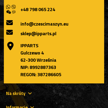
+48 798 065 224
info@czescimaszyn.eu
sklep@ipparts.pl
IPPARTS
Gulczewo 4
62-300 Września
NIP: 8992887363
REGON: 387286605
Na skróty
Informacje