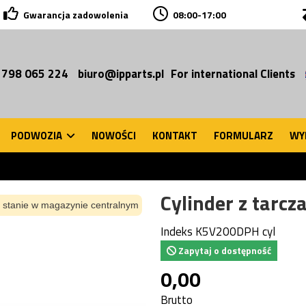
Gwarancja zadowolenia
08:00-17:00
 798 065 224
biuro@ipparts.pl
For international Clients
PODWOZIA
NOWOŚCI
KONTAKT
FORMULARZ
WY
Cylinder z tarc
 stanie w magazynie centralnym
Indeks
K5V200DPH cyl
Zapytaj o dostępność
0,00
Brutto