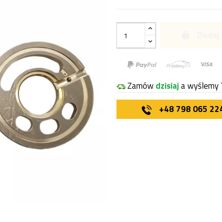
Dodaj 
Zamów
dzisiaj
a wyślemy 
+48 798 065 22