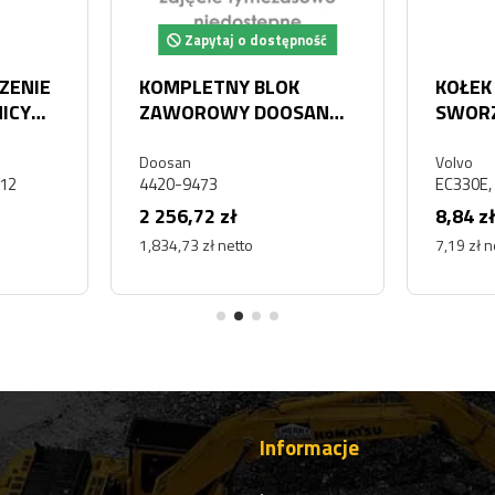
Zapytaj o dostępność
ZENIE
KOMPLETNY BLOK
KOŁEK
ICY
ZAWOROWY DOOSAN
SWORZ
0CL
4420-9473
OEM V
Doosan
Volvo
12
4420-9473
EC330E,
2 256,72 zł
8,84 z
1,834,73 zł netto
7,19 zł n
Informacje