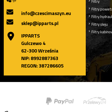
Filtry
Filtry powiet
info@czescimaszyn.eu
Filtry hydrau
sklep@ipparts.pl
Filtry oleju
Filtry kabin
IPPARTS
Gulczewo 4
62-300 Września
NIP: 8992887363
REGON: 387286605