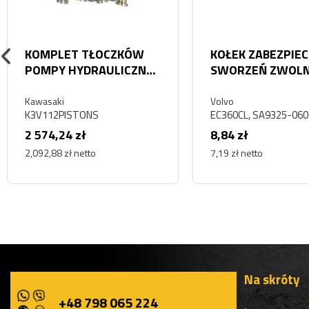
KOMPLET TŁOCZKÓW
KOŁEK ZABEZPIEC
POMPY HYDRAULICZNEJ
SWORZEŃ ZWOLN
VOLVO SE210
OEM VOLVO EC36
Kawasaki
Volvo
K3V112PISTONS
EC360CL, SA9325-060
2 574,24 zł
8,84 zł
2,092,88 zł netto
7,19 zł netto
Na skróty
+48 798 065 224