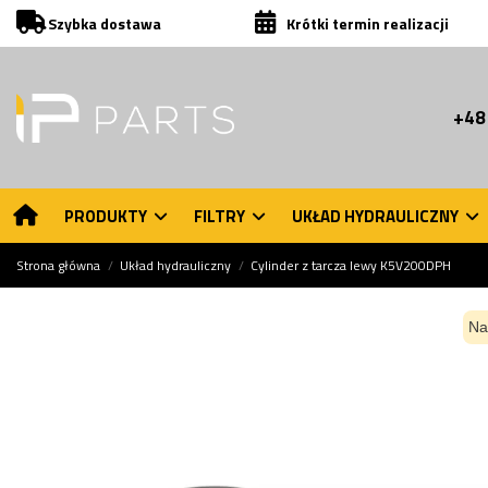
Szybka dostawa
Krótki termin realizacji
+48
PRODUKTY
FILTRY
UKŁAD HYDRAULICZNY
Strona główna
Układ hydrauliczny
Cylinder z tarcza lewy K5V200DPH
Na