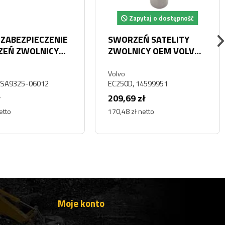
Zapytaj o dostępność
 ZABEZPIECZENIE
SWORZEŃ SATELITY
EŃ ZWOLNICY
ZWOLNICY OEM VOLVO
OLVO EC330E
EC250D
Volvo
 SA9325-06012
EC250D, 14599951
ł
209,69 zł
etto
170,48 zł netto
Moje konto