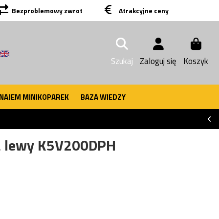
Bezproblemowy zwrot
Atrakcyjne ceny
Szukaj
Zaloguj się
Koszyk
NAJEM MINIKOPAREK
BAZA WIEDZY
za lewy K5V200DPH