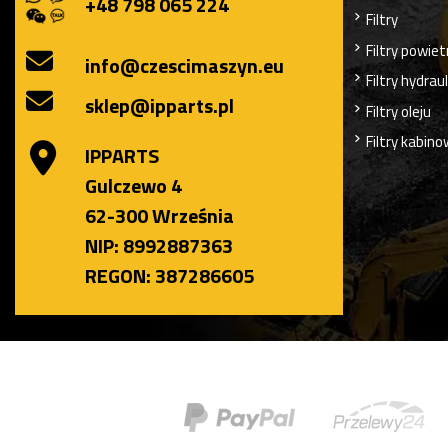
+48 798 065 224
Filtry
Filtry powiet
info@czescimaszyn.eu
Filtry hydrau
sklep@ipparts.pl
Filtry oleju
Filtry kabin
IPPARTS
Gulczewo 4
62-300 Września
NIP: 8992887363
REGON: 387286605