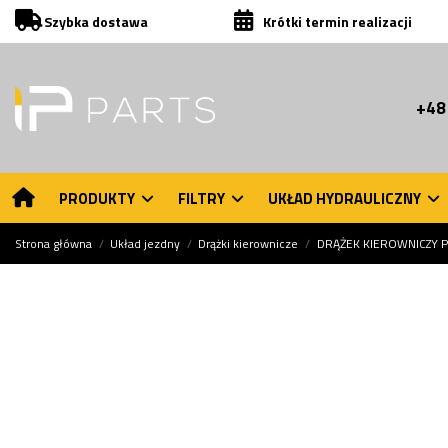
Szybka dostawa
Krótki termin realizacji
+48
PRODUKTY
FILTRY
UKŁAD HYDRAULICZNY
Strona główna
Układ jezdny
Drążki kierownicze
DRĄŻEK KIEROWNICZY 