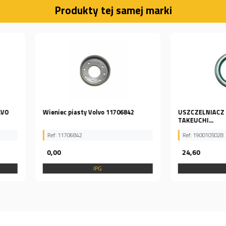
Produkty tej samej marki
06842
USZCZELNIACZ DO MINIKOPARKI
Pierścień 
TAKEUCHI...
Ref: 1900105028
Ref: 8P202
24,60
69,38
IPG