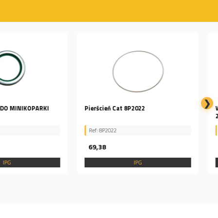
❯
Cat 8P2022
WTRYSKIWACZ CAT PERKINS
2645A735 IPG
2
Ref: 2645A735
1 131,60
IPG
IPG