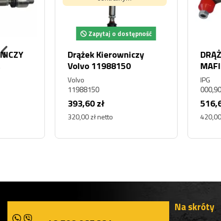
Zapytaj o dostępność
Drążek Kierowniczy
DRĄŻEK KIEROWN
Volvo 11988150
MAFI 000,902,11
Volvo
IPG
11988150
000,902,1149
393,60 zł
516,60 zł
320,00 zł netto
420,00 zł netto
Na skróty