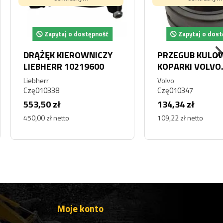
pytaj o dostępność
Zapytaj o dostępność
K KIEROWNICZY
PRZEGUB KULOWY DO
ERR 10219600
KOPARKI VOLVO
14504017
Volvo
338
Czę010347
 zł
134,34 zł
ł netto
109,22 zł netto
Moje konto