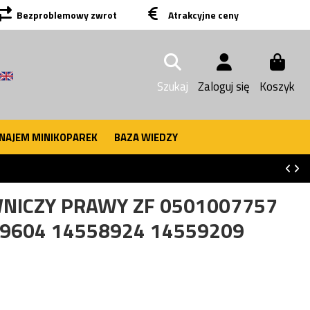
Bezproblemowy zwrot
Atrakcyjne ceny
Szukaj
Zaloguj się
Koszyk
NAJEM MINIKOPAREK
BAZA WIEDZY
NICZY PRAWY ZF 0501007757
9604 14558924 14559209