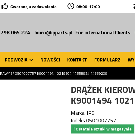
Gwarancja zadowolenia
08:00-17:00
 798 065 224
biuro@ipparts.pl
For international Clients
PODWOZIA
NOWOŚCI
KONTAKT
FORMULARZ
WY
PRAWY ZF 0501007757 K9001494 10219604 14558924 14559209
DRĄŻEK KIEROW
K9001494 1021
Marka:
IPG
Indeks
0501007757
Ostatnie sztuki w magazynie