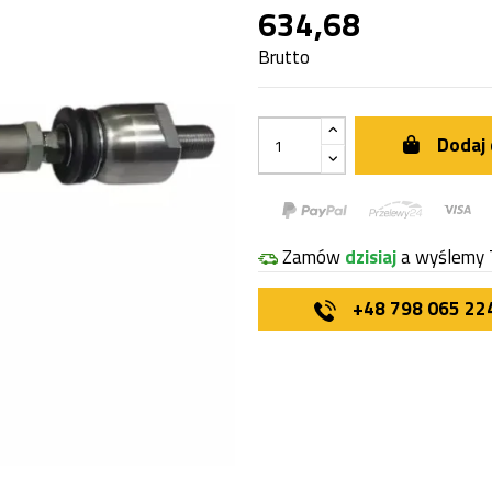
634,68
Brutto
Dodaj 
Zamów
dzisiaj
a wyślemy 
+48 798 065 22