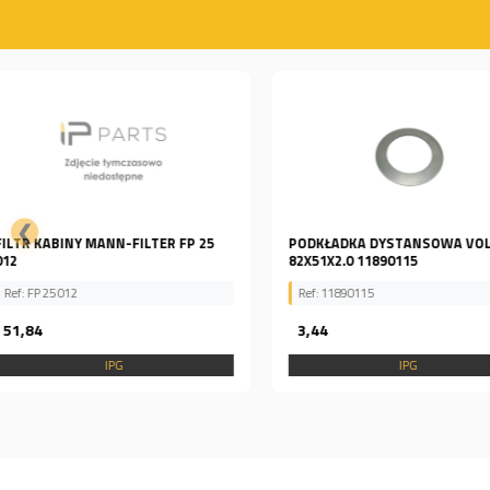
❮
PODKŁADKA DYSTANSOWA VOLVO
Wieniec piasty Volvo 117
82X51X2.0 11890115
Ref: 11890115
Ref: 11706842
3,44
0,00
IPG
IPG