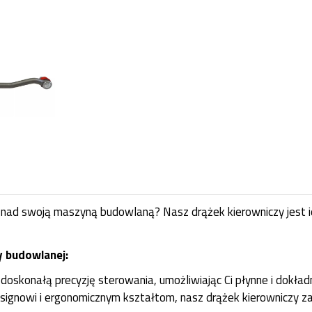
lę nad swoją maszyną budowlaną? Nasz drążek kierowniczy jes
y budowlanej:
doskonałą precyzję sterowania, umożliwiając Ci płynne i dok
signowi i ergonomicznym kształtom, nasz drążek kierowniczy z