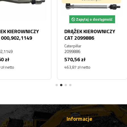
Zapytaj o dostępność
Za
ICZY
DRĄŻEK KIEROWNICZY
DRĄŻĘ
49
CAT 2099886
LIEBH
Caterpillar
Liebherr
2099886
Czę010
570,56 zł
553,50
463,87 zł netto
450,00 z
Informacje