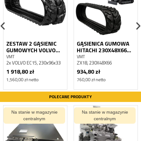
ZESTAW 2 GĄSIENIC
GĄSIENICA GUMOWA
GUMOWYCH VOLVO
HITACHI 230X48X66
230X96X33 EC15 VMT
ZX18 VMT
VMT
VMT
2x VOLVO EC15, 230x96x33
ZX18, 230X48X66
MINIKOPARKA
MINIKOPARKA
PODWOZIE
PODWOZIE ZAMIENNIK
1 918,80 zł
934,80 zł
1,560,00 zł netto
760,00 zł netto
POLECANE PRODUKTY
Na stanie w magazynie
Na stanie w magazynie
centralnym
centralnym