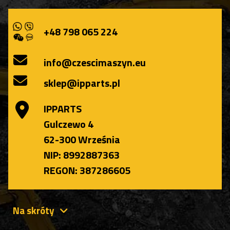
+48 798 065 224
info@czescimaszyn.eu
sklep@ipparts.pl
IPPARTS
Gulczewo 4
62-300 Września
NIP: 8992887363
REGON: 387286605
Na skróty