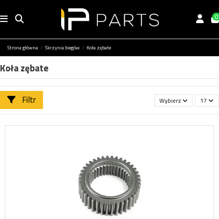
0
Strona główna
Skrzynia biegów
Koła zębate
Koła zębate
Filtr
Wybierz
17