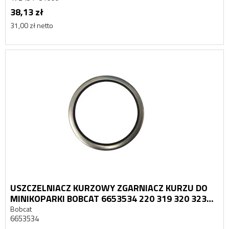
38,13 zł
31,00 zł netto
USZCZELNIACZ KURZOWY ZGARNIACZ KURZU DO
MINIKOPARKI BOBCAT 6653534 220 319 320 323
418 E14 E16 E19
Bobcat
6653534