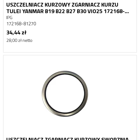
USZCZELNIACZ KURZOWY ZGARNIACZ KURZU
TULEI YANMAR B19 B22 B27 B30 VIO25 172168-
81270 38x50x4
IPG
172168-81270
34,44 zł
28,00 zł netto
USZCZELNIACZ ZGARNIACZ KURZOWY SWORZNIA