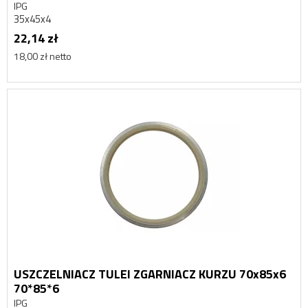
IPG
35x45x4
22,14 zł
18,00 zł netto
USZCZELNIACZ TULEI ZGARNIACZ KURZU 70x85x6
70*85*6
IPG