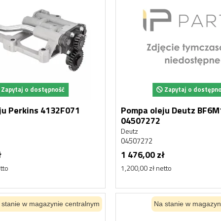
Nowy
Zapytaj o dostępność
Zapytaj o dostępn
ju Perkins 4132F071
Pompa oleju Deutz BF6
04507272
Deutz
04507272
ł
1 476,00 zł
tto
1,200,00 zł netto
 stanie w magazynie centralnym
Na stanie w magazyn
ULATOR
HYDROAKUMULATOR