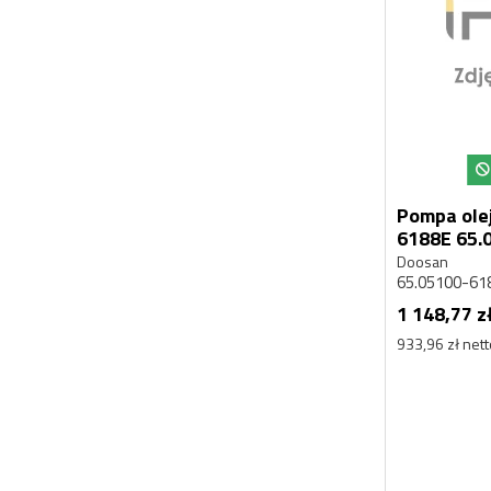
Pompa ole
6188
Doosan
65.05100-61
1 148,77 z
933,96 zł net