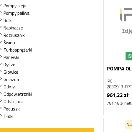
Pompy oleju
Pompy paliwa
Rolki
Napinacze
Rozruszniki
Świece
Turbosprężarki
Panewki
Dysze
POMPA OL
Głowice
Gniazda
IPG
2830913-FP
Odmy
Odpowietrzniki
961,22 zł
Odstojniki
781,48 zł net
Poduszki
Tłoki
Na