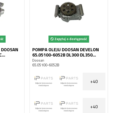
ość
Zapytaj o dostępność
I DOOSAN
POMPA OLEJU DOOSAN DEVELON
65.05100-6052B DL300 DL350
DX300 DX340 DX380LC-3
Doosan
65.05100-6052B
+40
+40