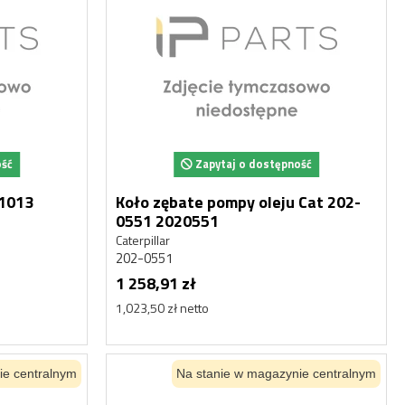
Nowy
Nowy
ość
Zapytaj o dostępność
M1013
Koło zębate pompy oleju Cat 202-
0551 2020551
Caterpillar
202-0551
1 258,91 zł
1,023,50 zł netto
ie centralnym
Na stanie w magazynie centralnym
HYDROAKUMULATOR
HYD