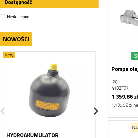
Dostępność
Niedostępne
NOWOŚCI
Nowy
Nowy
Pompa ole
IPG
4132F071
1 359,86 z
1,105,58 zł ne
Na
HYDROAKUMULATOR
HYDROAKUM