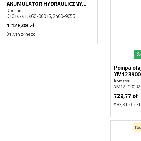
AKUMULATOR HYDRAULICZNY
AKUMULATOR
DAEWOO DOOSAN MEGA 500
DAEWOO DOO
Doosan
Doosan
K1014741, 460-00015, 2460-9055
K1014741, 460-
1 128,08 zł
1 128,08 zł
917,14 zł netto
917,14 zł netto
Pompa ole
YM123900
Komatsu
YM12390032
729,77 zł
593,31 zł net
Na