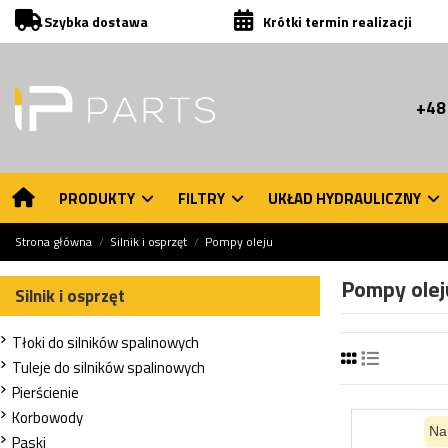
Szybka dostawa
Krótki termin realizacji
+48
PRODUKTY
FILTRY
UKŁAD HYDRAULICZNY
Strona główna
Silnik i osprzęt
Pompy oleju
Pompy olej
Silnik i osprzęt
Tłoki do silników spalinowych
Tuleje do silników spalinowych
Pierścienie
Korbowody
Na
Paski