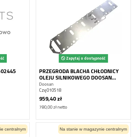
ość
Zapytaj o dostępność
502445
PRZEGRODA BLACHA CHŁODNICY
OLEJU SILNIKOWEGO DOOSAN
DEVELON DL08 65.05610-0006
Doosan
Czę010518
959,40 zł
780,00 zł netto
ie centralnym
Na stanie w magazynie centralnym