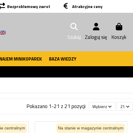
Bezproblemowy zwrot
Atrakcyjne ceny
Szukaj
Zaloguj się
Koszyk
NAJEM MINIKOPAREK
BAZA WIEDZY
Pokazano 1-21 z 21 pozycji
Wybierz
21
ie centralnym
Na stanie w magazynie centralnym