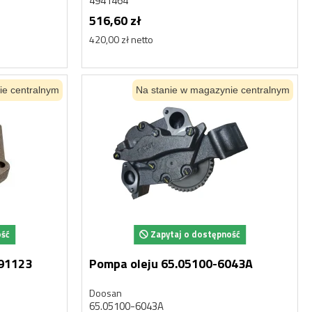
4941464
516,60 zł
420,00 zł netto
ie centralnym
Na stanie w magazynie centralnym
ość
Zapytaj o dostępność
991123
Pompa oleju 65.05100-6043A
Doosan
65.05100-6043A