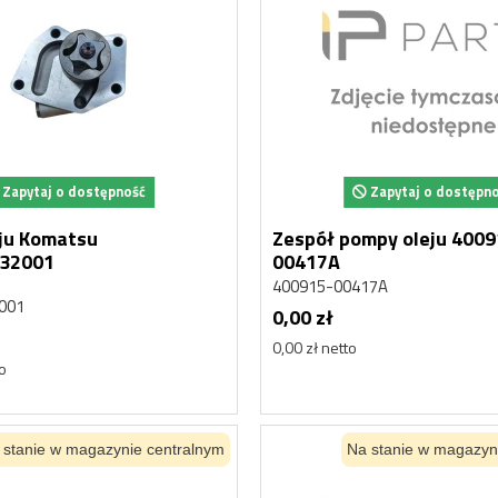
 HYDRAULICZNY
AKUMULATOR HYDRAULICZN
SAN MEGA 400
DAEWOO DOOSAN MEGA 300
Doosan
00015, 2460-9055
K1014741, 460-00015, 2460-9055
1 128,08 zł
917,14 zł netto
Zapytaj o dostępność
Zapytaj o dostępn
ju Komatsu
Zespół pompy oleju 4009
32001
00417A
400915-00417A
001
0,00 zł
0,00 zł netto
to
 stanie w magazynie centralnym
Na stanie w magazyn