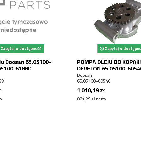
Zapytaj o dostępność
Zapytaj o dostępn
ju Doosan 65.05100-
POMPA OLEJU DO KOPAK
E 65.05100-6188D
DEVELON 65.05100-6054C
65.05100-6063A
Doosan
88
65.05100-6054C
ł
1 010,19 zł
to
821,29 zł netto