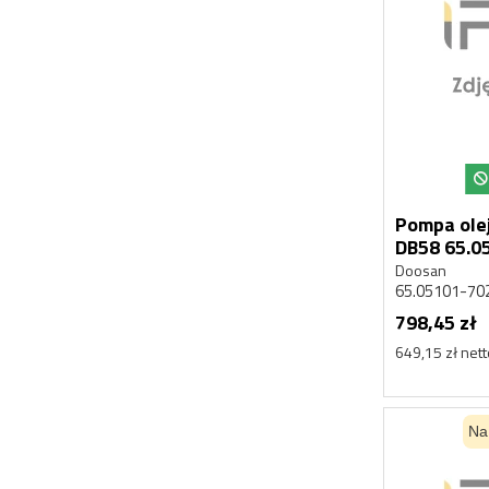
Pompa olej
DB58 6
Doosan
65.05101-70
798,45 zł
649,15 zł net
Na