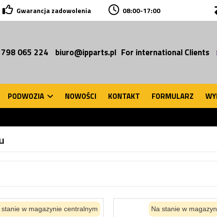
Gwarancja zadowolenia
08:00-17:00
 798 065 224
biuro@ipparts.pl
For international Clients
PODWOZIA
NOWOŚCI
KONTAKT
FORMULARZ
WY
u
 stanie w magazynie centralnym
Na stanie w magazyn