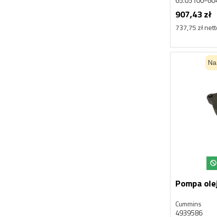
65.05100-60
907,43 zł
737,75 zł net
Na
Pompa ole
Cummins
4939586