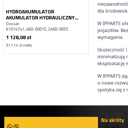
niezawodność
HYDROAKUMULATOR
HYDROAKUM
dla środowis
AKUMULATOR HYDRAULICZNY
AKUMULATOR
DAEWOO DOOSAN MEGA 500
DAEWOO DOO
W IPPARTS of
Doosan
Doosan
K1014741, 460-00015, 2460-9055
K1014741, 460-
pojazdów. Bez
1 128,08 zł
1 128,08 zł
wymagania.
917,14 zł netto
917,14 zł netto
Skuteczność i
minimalizują 
eksploatację 
W IPPARTS dąż
o nowe rozwią
spotyka się z
Na skróty