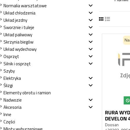
Normalia warsztatowe
Układ chłodzenia
Układ jezdny
Sworznie i tuleje
Układ paliwowy
Na
Skrzynia biegów
Układ wydechowy
Osprzęt
Silnik i osprzęt
Szyby
Elektryka
Ślizgi
Elementy obrotu i ramion
Nadwozie
Akcesoria
RURA WY
Inne
DEVELON 420203-00612A 420202-
Części
01540
Doosan
Młoty wyburzeniowe