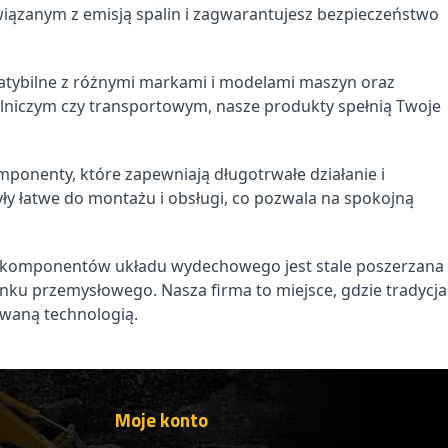
ązanym z emisją spalin i zagwarantujesz bezpieczeństwo
HYDROAKUMULATOR
HYD
Y
AKUMULATOR HYDRAULICZNY
AKUM
DAEWOO DOOSAN MEGA 250
DAEW
tybilne z różnymi markami i modelami maszyn oraz
Doosan
Doosa
K1014741, 460-00015, 2460-9055
K1014
lniczym czy transportowym, nasze produkty spełnią Twoje
1 128,08 zł
1 128
917,14 zł netto
917,14 
mponenty, które zapewniają długotrwałe działanie i
yły łatwe do montażu i obsługi, co pozwala na spokojną
ta komponentów układu wydechowego jest stale poszerzana
nku przemysłowego. Nasza firma to miejsce, gdzie tradycja
owaną technologią.
Moje konto