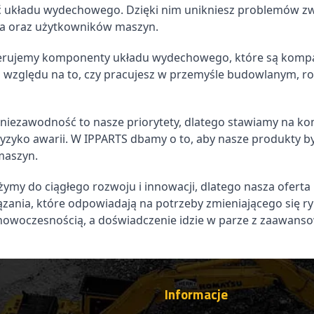
 układu wydechowego. Dzięki nim unikniesz problemów zwi
ULATOR
HYDROAKUMULATOR
ka oraz użytkowników maszyn.
 HYDRAULICZNY
AKUMULATOR HYDRAULICZN
SAN MEGA 400
DAEWOO DOOSAN MEGA 300
erujemy komponenty układu wydechowego, które są kompa
Doosan
00015, 2460-9055
K1014741, 460-00015, 2460-9055
 względu na to, czy pracujesz w przemyśle budowlanym, ro
1 128,08 zł
917,14 zł netto
 niezawodność to nasze priorytety, dlatego stawiamy na ko
ryzyko awarii. W IPPARTS dbamy o to, aby nasze produkty b
maszyn.
ymy do ciągłego rozwoju i innowacji, dlatego nasza ofer
zania, które odpowiadają na potrzeby zmieniającego się ry
 nowoczesnością, a doświadczenie idzie w parze z zaawans
Informacje