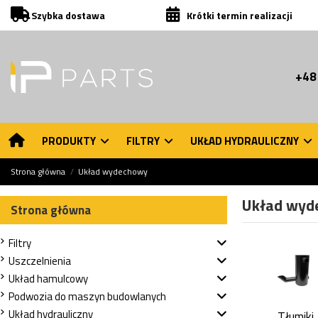
Szybka dostawa
Krótki termin realizacji
+48
PRODUKTY
FILTRY
UKŁAD HYDRAULICZNY
Strona główna
Układ wydechowy
Układ wyd
Strona główna
Filtry
Uszczelnienia
Układ hamulcowy
Podwozia do maszyn budowlanych
Układ hydrauliczny
Tłumiki