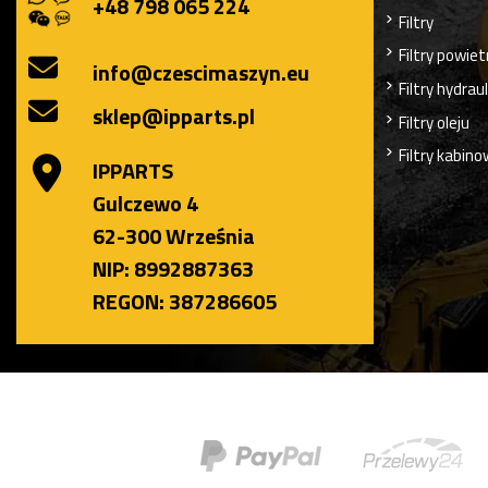
+48 798 065 224
Filtry
Filtry powiet
info@czescimaszyn.eu
Filtry hydrau
sklep@ipparts.pl
Filtry oleju
Filtry kabin
IPPARTS
Gulczewo 4
62-300 Września
NIP: 8992887363
REGON: 387286605