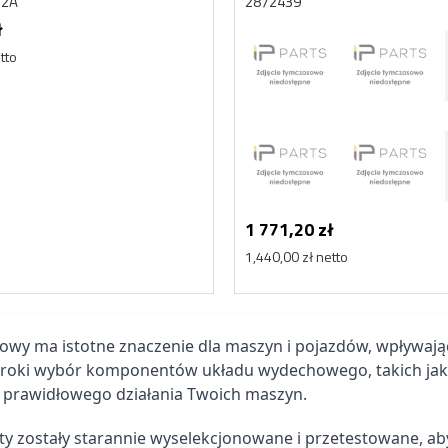
12A
2872439
ł
tto
1 771,20 zł
Nowy
1,440,00 zł netto
wy ma istotne znaczenie dla maszyn i pojazdów, wpływając 
eroki wybór komponentów układu wydechowego, takich jak tłum
 prawidłowego działania Twoich maszyn.
y zostały starannie wyselekcjonowane i przetestowane, aby