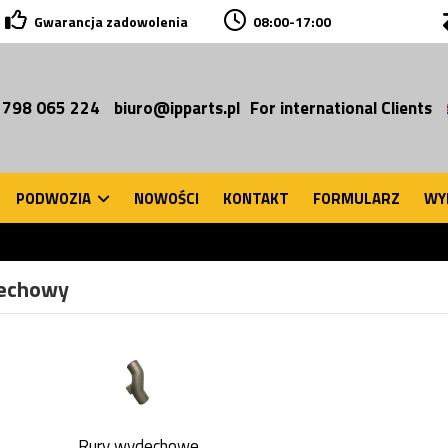
Gwarancja zadowolenia
08:00-17:00
 798 065 224
biuro@ipparts.pl
For international Clients
PODWOZIA
NOWOŚCI
KONTAKT
FORMULARZ
WY
echowy
Rury wydechowe