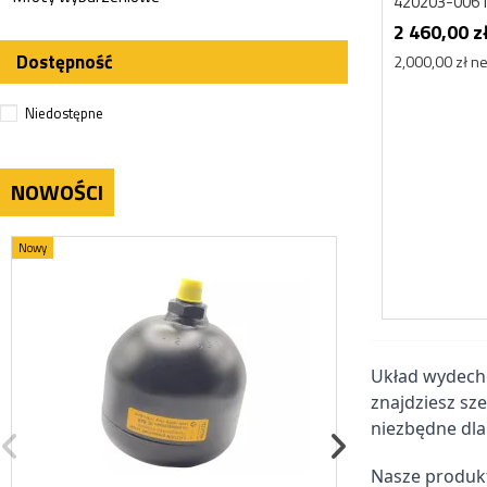
420203-006
2 460,00 z
Dostępność
2,000,00 zł ne
Niedostępne
NOWOŚCI
Nowy
Nowy
Układ wydecho
znajdziesz sz
niezbędne dla
Nasze produkt