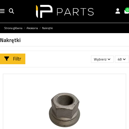
0
Strona główna
Akcesoria
Nakrętki
Nakrętki
Filtr
Wybierz
48