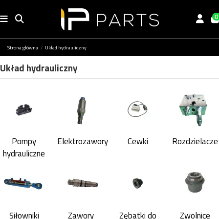
0
Strona główna
Układ hydrauliczny
Układ hydrauliczny
Pompy
Elektrozawory
Cewki
Rozdzielacze
hydrauliczne
Siłowniki
Zawory
Zębatki do
Zwolnice