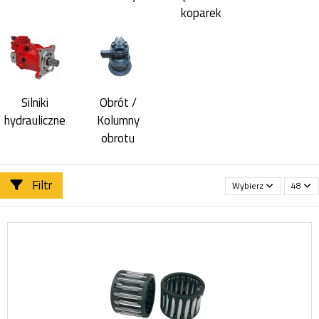
koparek
Silniki
Obrót /
hydrauliczne
Kolumny
obrotu
Filtr
Wybierz
48