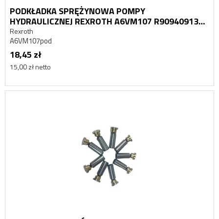
PODKŁADKA SPRĘŻYNOWA POMPY
HYDRAULICZNEJ REXROTH A6VM107 R909409134
9T-3368
Rexroth
A6VM107pod
18,45 zł
15,00 zł netto