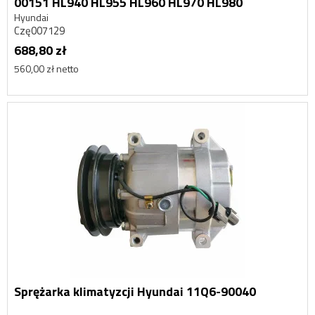
00151 HL940 HL955 HL960 HL970 HL980
Hyundai
Czę007129
688,80 zł
560,00 zł netto
Sprężarka klimatyzcji Hyundai 11Q6-90040