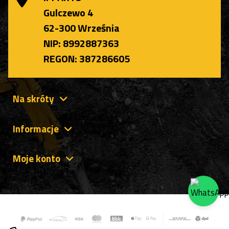
Gulczewo 4
62-300 Września
NIP: 8992887363
REGON: 387286605
Na skróty
Informacje
Moje konto