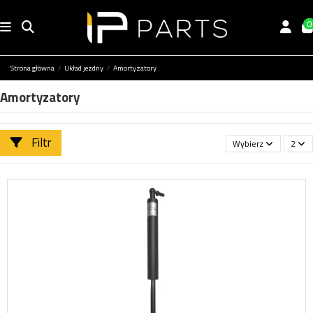
0
Strona główna
Układ jezdny
Amortyzatory
Amortyzatory
Filtr
Wybierz
2