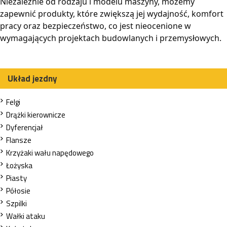
Niezależnie od rodzaju i modelu maszyny, możemy
zapewnić produkty, które zwiększą jej wydajność, komfort
pracy oraz bezpieczeństwo, co jest nieocenione w
wymagających projektach budowlanych i przemysłowych.
Układ jezdny
Felgi
Drążki kierownicze
Dyferencjał
Flansze
Krzyżaki wału napędowego
Łożyska
Piasty
Półosie
Szpilki
Wałki ataku