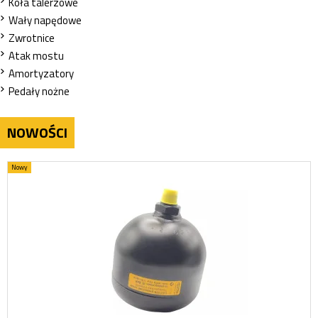
Koła talerzowe
Wały napędowe
Zwrotnice
Atak mostu
Amortyzatory
Pedały nożne
NOWOŚCI
Nowy