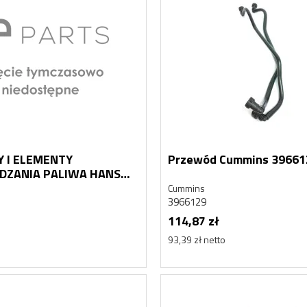
 I ELEMENTY
Przewód Cummins 39661
ANIA PALIWA HANS
Nowy
00 321
Cummins
3966129
114,87 zł
93,39 zł netto