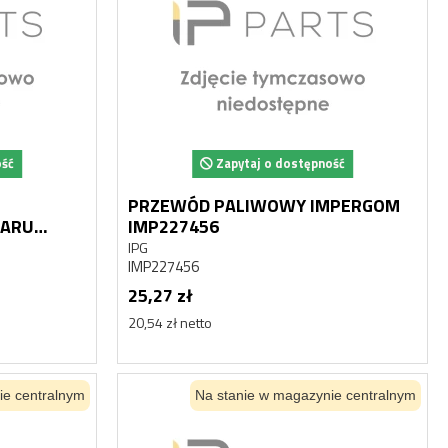
ość
Zapytaj o dostępność
PRZEWÓD PALIWOWY IMPERGOM
IMP227456
20297
IPG
IMP227456
25,27 zł
20,54 zł netto
ie centralnym
Na stanie w magazynie centralnym