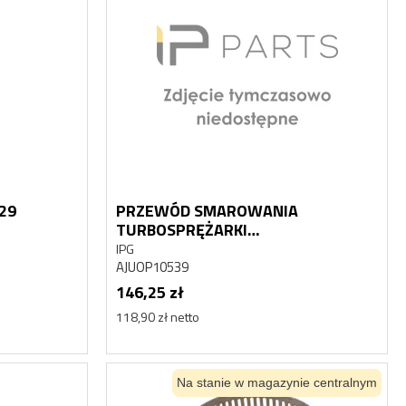
29
PRZEWÓD SMAROWANIA
TURBOSPRĘŻARKI
Nowy
Nowy
AJUSAAJUOP10539
IPG
AJUOP10539
146,25 zł
118,90 zł netto
Na stanie w magazynie centralnym