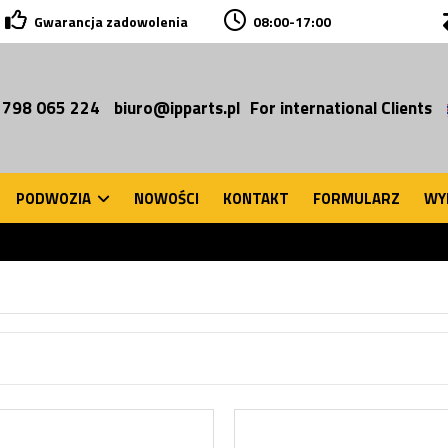
Gwarancja zadowolenia
08:00-17:00
 798 065 224
biuro@ipparts.pl
For international Clients
PODWOZIA
NOWOŚCI
KONTAKT
FORMULARZ
WY