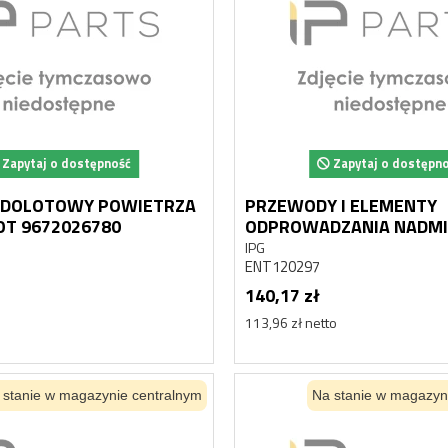
Zapytaj o dostępność
Zapytaj o dostępn
 DOLOTOWY POWIETRZA
PRZEWODY I ELEMENTY
OE PEUGEOT 9672026780
ODPROWADZANIA NADMIARU
PALIWA ENGITECH ENT1
IPG
ENT120297
140,17 zł
113,96 zł netto
 stanie w magazynie centralnym
Na stanie w magazyn