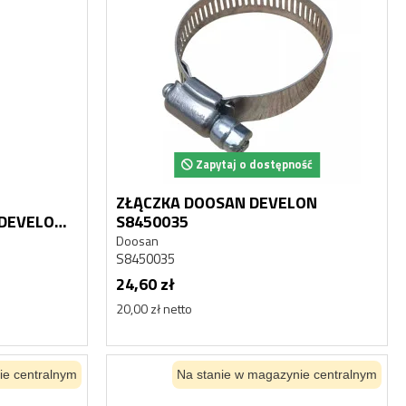
HYDROAKUMULATOR
HYD
Y
AKUMULATOR HYDRAULICZNY
AKUM
DAEWOO DOOSAN MEGA 250
DAEW
Doosan
Doosa
K1014741, 460-00015, 2460-9055
K1014
1 128,08 zł
1 128
Zapytaj o dostępność
917,14 zł netto
917,14 
ZŁĄCZKA DOOSAN DEVELON
 DEVELON
S8450035
L300
Doosan
S8450035
24,60 zł
20,00 zł netto
ie centralnym
Na stanie w magazynie centralnym