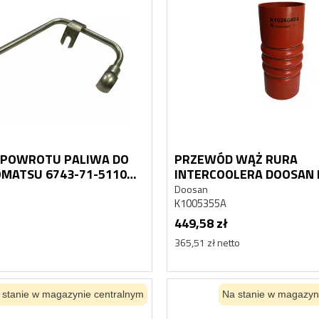
ULATOR
HYDROAKUMULATOR
 HYDRAULICZNY
AKUMULATOR HYDRAULICZN
SAN MEGA 400
DAEWOO DOOSAN MEGA 300
Doosan
00015, 2460-9055
K1014741, 460-00015, 2460-9055
1 128,08 zł
917,14 zł netto
POWROTU PALIWA DO
PRZEWÓD WĄŻ RURA
OMATSU 6743-71-5110
INTERCOOLERA DOOSAN
E-2 CPL8145
K1005355A K1026660A D
Doosan
K1005355A
449,58 zł
365,51 zł netto
 stanie w magazynie centralnym
Na stanie w magazyn