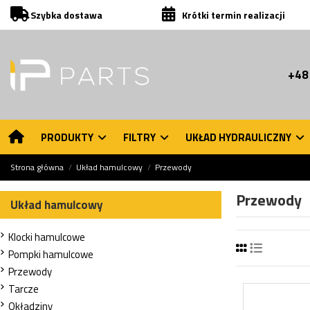
Szybka dostawa
Krótki termin realizacji
+48
PRODUKTY
FILTRY
UKŁAD HYDRAULICZNY
Strona główna
Układ hamulcowy
Przewody
Przewody
Układ hamulcowy
Klocki hamulcowe
Pompki hamulcowe
Przewody
Tarcze
Okładziny