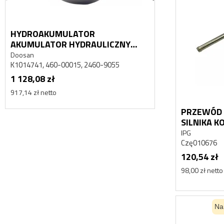
HYDROAKUMULATOR
HYDROAKUM
AKUMULATOR HYDRAULICZNY
AKUMULATOR
DAEWOO DOOSAN MEGA 500
DAEWOO DOO
Doosan
Doosan
K1014741, 460-00015, 2460-9055
K1014741, 460-
1 128,08 zł
1 128,08 zł
917,14 zł netto
917,14 zł netto
PRZEWÓD 
SILNIKA K
SAA6D114
IPG
Czę010676
120,54 zł
98,00 zł netto
Na