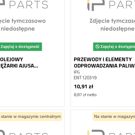
Zapytaj o dostępność
Zapytaj o dostępn
 OLEJOWY
PRZEWODY I ELEMENTY
ĘŻARKI AJUSA
ODPROWADZANIA PALIW
82
ENGITECH ENT120319
IPG
ENT120319
10,91 zł
8,87 zł netto
 stanie w magazynie centralnym
Na stanie w magazyn