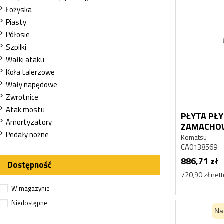
Łożyska
Piasty
Półosie
Szpilki
Wałki ataku
Koła talerzowe
Wały napędowe
Zwrotnice
Atak mostu
PŁYTA PŁ
Amortyzatory
ZAMACHO
Pedały nożne
CA013856
Komatsu
WB140 W
CA0138569
886,71 zł
Dostępność
720,90 zł net
W magazynie
Niedostępne
Na