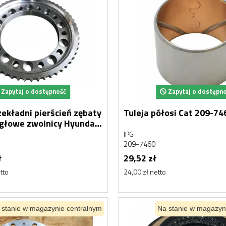
Nowy
Zapytaj o dostępność
Zapytaj o dostępn
pierścień zębaty
Tuleja półosi Cat 209-74
ęgłowe zwolnicy Hyundai
07
IPG
209-7460
ł
29,52 zł
ULATOR
HYDROAKUMULATOR
tto
24,00 zł netto
 HYDRAULICZNY
AKUMULATOR HYDRAULICZN
SAN MEGA 400
DAEWOO DOOSAN MEGA 300
Doosan
00015, 2460-9055
K1014741, 460-00015, 2460-9055
 stanie w magazynie centralnym
Na stanie w magazyn
1 128,08 zł