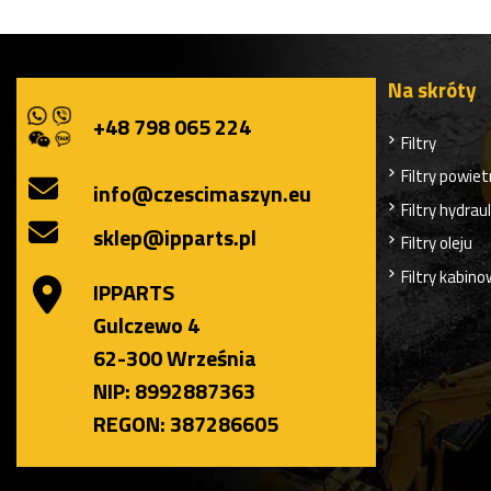
Na skróty
+48 798 065 224
Filtry
Filtry powiet
info@czescimaszyn.eu
Filtry hydrau
sklep@ipparts.pl
Filtry oleju
Filtry kabin
IPPARTS
Gulczewo 4
62-300 Września
NIP: 8992887363
REGON: 387286605