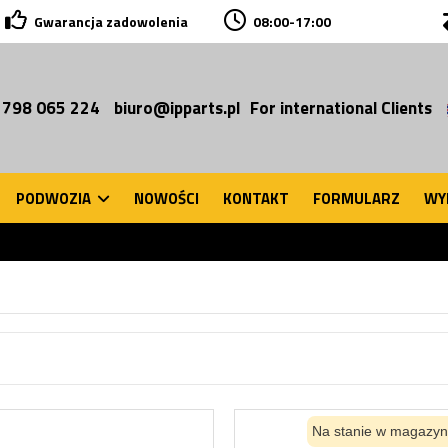
Gwarancja zadowolenia
08:00-17:00
 798 065 224
biuro@ipparts.pl
For international Clients
PODWOZIA
NOWOŚCI
KONTAKT
FORMULARZ
WY
Na stanie w magazyn