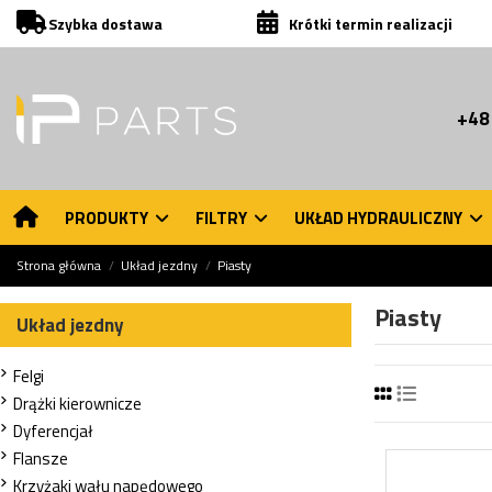
Szybka dostawa
Krótki termin realizacji
+48
PRODUKTY
FILTRY
UKŁAD HYDRAULICZNY
Strona główna
Układ jezdny
Piasty
Piasty
Układ jezdny
Felgi
Drążki kierownicze
Dyferencjał
Flansze
Krzyżaki wału napędowego