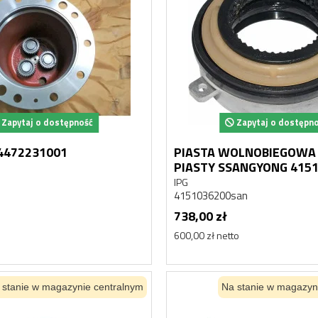
917,14 zł netto
Zapytaj o dostępność
Zapytaj o dostępn
 4472231001
PIASTA WOLNOBIEGOWA
PIASTY SSANGYONG 4
IPG
1
4151036200san
738,00 zł
600,00 zł netto
 stanie w magazynie centralnym
Na stanie w magazyn