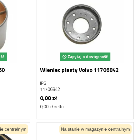
Nowy
Nowy
ość
Zapytaj o dostępność
60
Wieniec piasty Volvo 11706842
IPG
11706842
0,00 zł
HYDROAKUMULATOR
HYD
0,00 zł netto
Y
AKUMULATOR HYDRAULICZNY
AKUM
DAEWOO DOOSAN MEGA 250
DAEW
Doosan
Doosa
K1014741, 460-00015, 2460-9055
K1014
ie centralnym
Na stanie w magazynie centralnym
1 128,08 zł
1 128