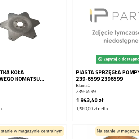
Zapytaj o dostępn
YTKA KOŁA
PIASTA SPRZĘGŁA POMPY
WEGO KOMATSU
239-6599 2396599
9 WB91 WB93 WB97
BlumaQ
B150
239-6599
1 943,40 zł
to
1,580,00 zł netto
 stanie w magazynie centralnym
Na stanie w magazyn