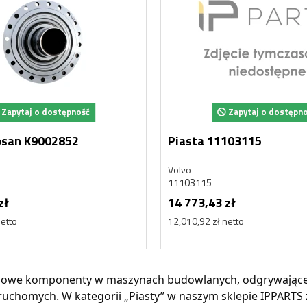
Zapytaj o dostępność
Zapytaj o dostępn
osan K9002852
Piasta 11103115
Volvo
11103115
zł
14 773,43 zł
netto
12,010,92 zł netto
czowe komponenty w maszynach budowlanych, odgrywające ni
 ruchomych. W kategorii „Piasty” w naszym sklepie IPPARTS