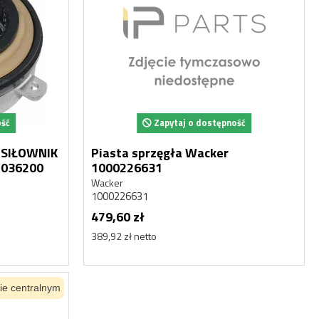
917,14 zł netto
917,14 
ość
Zapytaj o dostępność
 SIŁOWNIK
Piasta sprzęgła Wacker
151036200
1000226631
Wacker
1000226631
479,60 zł
389,92 zł netto
ie centralnym