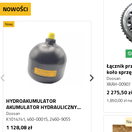
NOWOŚCI
Nowy
Nowy
Łącznik przekładni 
koło sprz
XKAH-009
Doosan
XKAH-00907
2 275,50 z
HYDROAKUMULATOR
HYDROAKUM
1,850,00 zł ne
AKUMULATOR HYDRAULICZNY
AKUMULATOR
DAEWOO DOOSAN MEGA 500
DAEWOO DOO
Doosan
Doosan
K1014741, 460-00015, 2460-9055
K1014741, 460-
Na
1 128,08 zł
1 128,08 zł