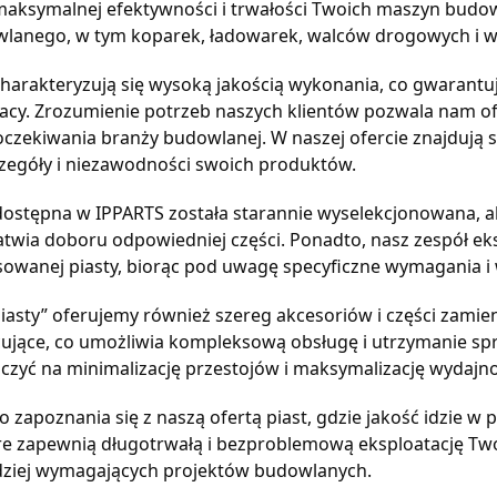
aksymalnej efektywności i trwałości Twoich maszyn budo
lanego, w tym koparek, ładowarek, walców drogowych i w
charakteryzują się wysoką jakością wykonania, co gwarant
cy. Zrozumienie potrzeb naszych klientów pozwala nam ofer
oczekiwania branży budowlanej. W naszej ofercie znajdują
czegóły i niezawodności swoich produktów.
dostępna w IPPARTS została starannie wyselekcjonowana,
atwia doboru odpowiedniej części. Ponadto, nasz zespół e
sowanej piasty, biorąc pod uwagę specyficzne wymagania i 
iasty” oferujemy również szereg akcesoriów i części zamien
ujące, co umożliwia kompleksową obsługę i utrzymanie spr
liczyć na minimalizację przestojów i maksymalizację wydajn
 zapoznania się z naszą ofertą piast, gdzie jakość idzie w
re zapewnią długotrwałą i bezproblemową eksploatację Two
dziej wymagających projektów budowlanych.