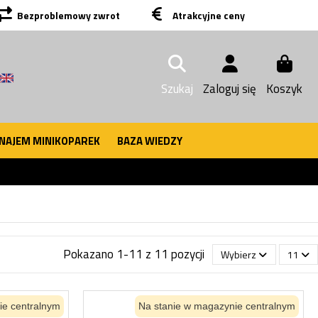
Bezproblemowy zwrot
Atrakcyjne ceny
Szukaj
Zaloguj się
Koszyk
NAJEM MINIKOPAREK
BAZA WIEDZY
Pokazano 1-11 z 11 pozycji
Wybierz
11
ie centralnym
Na stanie w magazynie centralnym