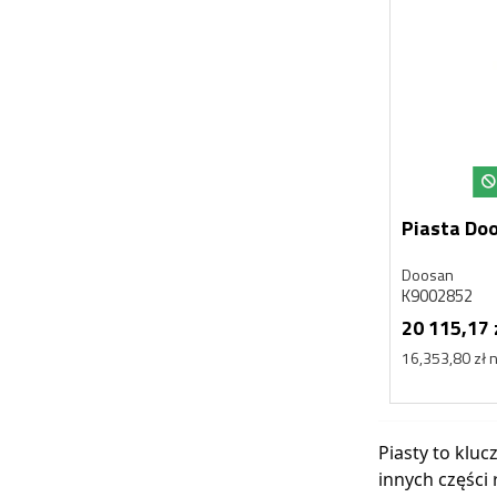
Piasta Do
Doosan
K9002852
20 115,17 
16,353,80 zł 
Piasty to klu
innych części