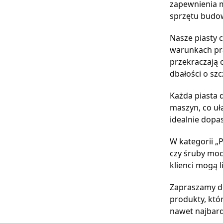
zapewnienia m
sprzętu budow
Nasze piasty 
warunkach pra
przekraczają 
dbałości o sz
Każda piasta 
maszyn, co uł
idealnie dopa
W kategorii „P
czy śruby moc
klienci mogą 
Zapraszamy do
produkty, któ
nawet najbar