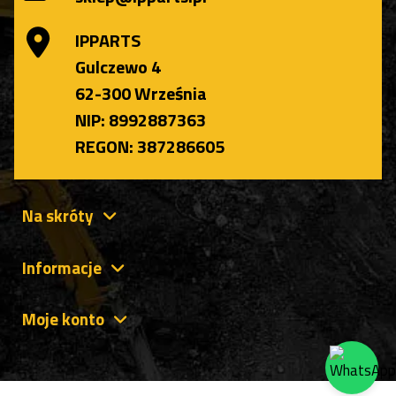
IPPARTS
Gulczewo 4
62-300 Września
NIP: 8992887363
REGON: 387286605
Na skróty
Informacje
Moje konto