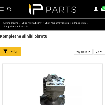
0
Strona główna
Układ hydrauliczny
Obrót / Kolumny obrotu
Silniki obrotu
Kompletne silniki obrotu
Kompletne silniki obrotu
Filtr
Wybierz
27