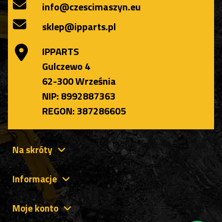
info@czescimaszyn.eu
sklep@ipparts.pl
IPPARTS
Gulczewo 4
62-300 Września
NIP: 8992887363
REGON: 387286605
Na skróty
Informacje
Moje konto