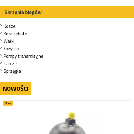
Skrzynia biegów
Kosze
Koła zębate
Wałki
Łożyska
Pompy transmisyjne
Tarcze
Sprzęgła
NOWOŚCI
Nowy