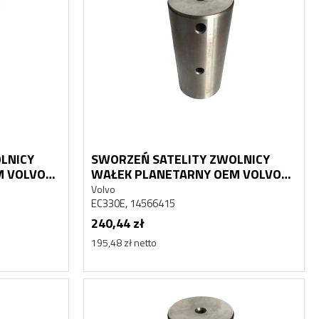
HYDROAKUMULATOR
HYD
Y
AKUMULATOR HYDRAULICZNY
AKUM
DAEWOO DOOSAN MEGA 250
DAEW
Doosan
Doosa
K1014741, 460-00015, 2460-9055
K1014
1 128,08 zł
1 128
917,14 zł netto
917,14 
LNICY
SWORZEŃ SATELITY ZWOLNICY
M VOLVO
WAŁEK PLANETARNY OEM VOLVO
EC330E
Volvo
EC330E, 14566415
240,44 zł
195,48 zł netto