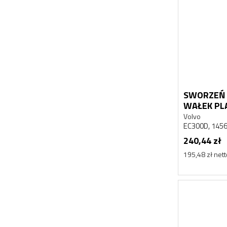
SWORZEŃ 
WAŁEK PL
EC300D
Volvo
EC300D, 145
240,44 zł
195,48 zł net