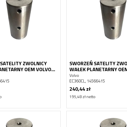
ULATOR
HYDROAKUMULATOR
 HYDRAULICZNY
AKUMULATOR HYDRAULICZN
SAN MEGA 400
DAEWOO DOOSAN MEGA 300
Doosan
00015, 2460-9055
K1014741, 460-00015, 2460-9055
1 128,08 zł
917,14 zł netto
SATELITY ZWOLNICY
SWORZEŃ SATELITY ZWO
ANETARNY OEM VOLVO
WAŁEK PLANETARNY OE
EC360CL
Volvo
66415
EC360CL, 14566415
240,44 zł
to
195,48 zł netto