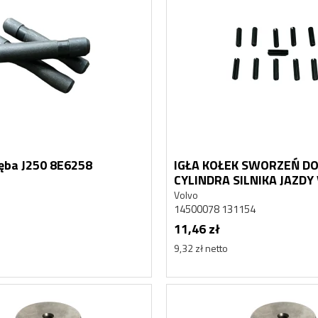
ęba J250 8E6258
IGŁA KOŁEK SWORZEŃ DO
Nowy
CYLINDRA SILNIKA JAZDY
14500078 EC240
Volvo
14500078 131154
11,46 zł
9,32 zł netto