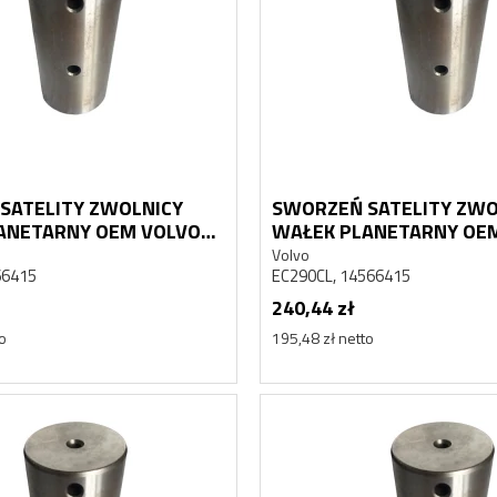
SATELITY ZWOLNICY
SWORZEŃ SATELITY ZWO
ANETARNY OEM VOLVO
WAŁEK PLANETARNY OE
EC290CL
Volvo
66415
EC290CL, 14566415
240,44 zł
to
195,48 zł netto