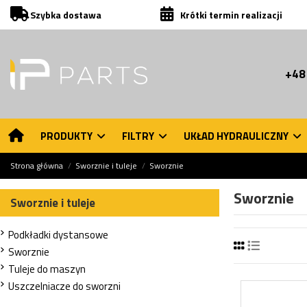
Szybka dostawa
Krótki termin realizacji
+48
PRODUKTY
FILTRY
UKŁAD HYDRAULICZNY
Strona główna
Sworznie i tuleje
Sworznie
Sworznie
Sworznie i tuleje
Podkładki dystansowe
Sworznie
Tuleje do maszyn
Uszczelniacze do sworzni