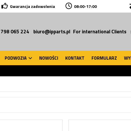
Gwarancja zadowolenia
08:00-17:00
 798 065 224
biuro@ipparts.pl
For international Clients
PODWOZIA
NOWOŚCI
KONTAKT
FORMULARZ
WY