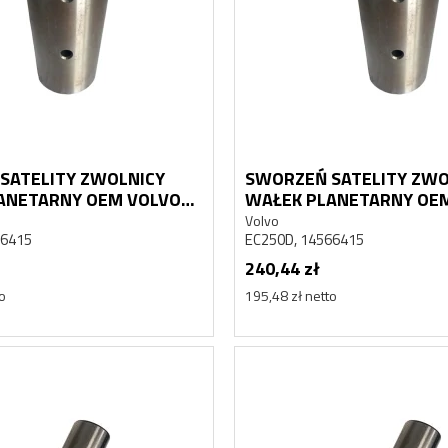
SATELITY ZWOLNICY
SWORZEŃ SATELITY ZWO
ANETARNY OEM VOLVO
WAŁEK PLANETARNY OE
EC250D
Volvo
66415
EC250D, 14566415
240,44 zł
to
195,48 zł netto