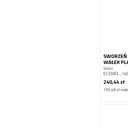
SWORZEŃ 
WAŁEK PL
EC330CL
Volvo
EC330CL , 14
240,44 zł
195,48 zł net