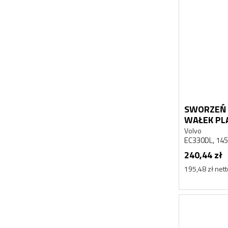
SWORZEŃ 
WAŁEK PL
EC330DL
Volvo
EC330DL, 14
240,44 zł
195,48 zł net