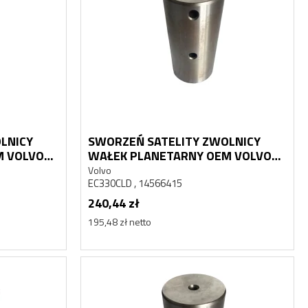
LNICY
SWORZEŃ SATELITY ZWOLNICY
M VOLVO
WAŁEK PLANETARNY OEM VOLVO
EC330CLD
Volvo
EC330CLD , 14566415
240,44 zł
195,48 zł netto