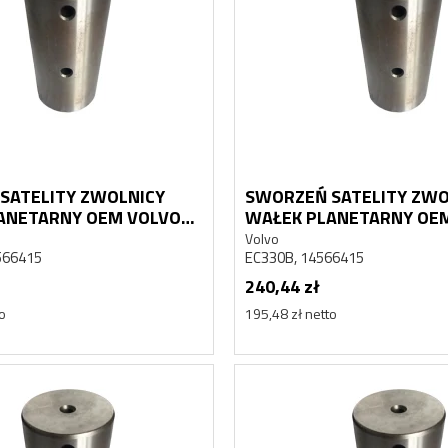
SATELITY ZWOLNICY
SWORZEŃ SATELITY ZWO
ANETARNY OEM VOLVO
WAŁEK PLANETARNY OE
EC330B
Volvo
566415
EC330B, 14566415
240,44 zł
to
195,48 zł netto