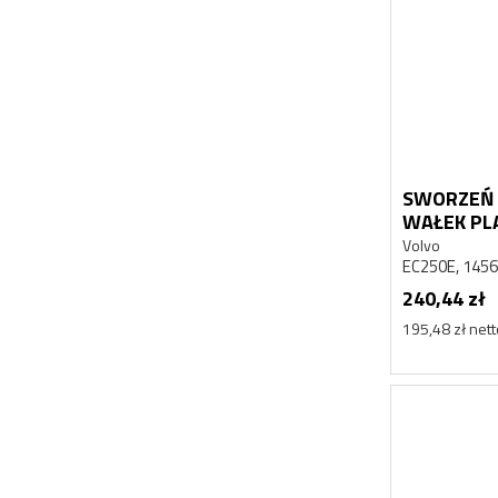
SWORZEŃ 
WAŁEK PL
EC250E
Volvo
EC250E, 145
240,44 zł
195,48 zł net