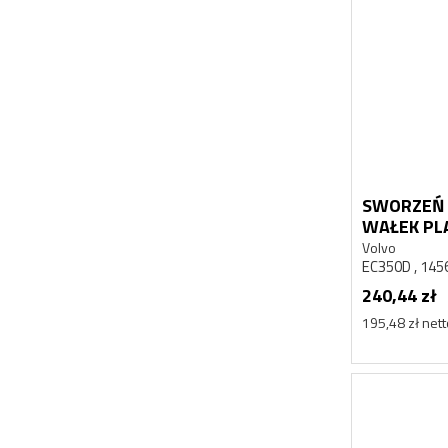
SWORZEŃ 
WAŁEK PL
EC350D
Volvo
EC350D , 14
240,44 zł
195,48 zł net