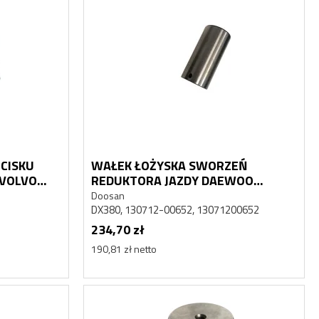
CISKU
WAŁEK ŁOŻYSKA SWORZEŃ
Nowy
Nowy
 VOLVO
REDUKTORA JAZDY DAEWOO
DOOSAN DEVELON DX 380
Doosan
DX380, 130712-00652, 13071200652
234,70 zł
190,81 zł netto