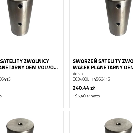
SATELITY ZWOLNICY
SWORZEŃ SATELITY ZWO
ANETARNY OEM VOLVO
WAŁEK PLANETARNY OE
EC340DL
Volvo
566415
EC340DL, 14566415
240,44 zł
to
195,48 zł netto