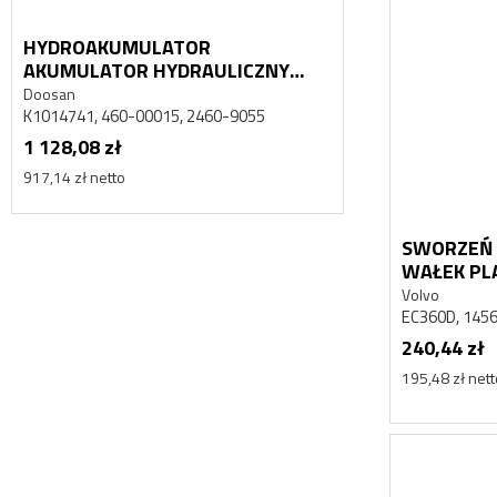
HYDROAKUMULATOR
HYDROAKUM
AKUMULATOR HYDRAULICZNY
AKUMULATOR
DAEWOO DOOSAN MEGA 500
DAEWOO DOO
Doosan
Doosan
K1014741, 460-00015, 2460-9055
K1014741, 460-
1 128,08 zł
1 128,08 zł
917,14 zł netto
917,14 zł netto
SWORZEŃ 
WAŁEK PL
EC360D
Volvo
EC360D, 145
240,44 zł
195,48 zł net