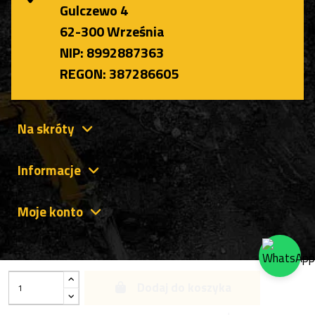
Gulczewo 4
62-300 Września
NIP: 8992887363
REGON: 387286605
Na skróty
Informacje
Moje konto
Dodaj do koszyka