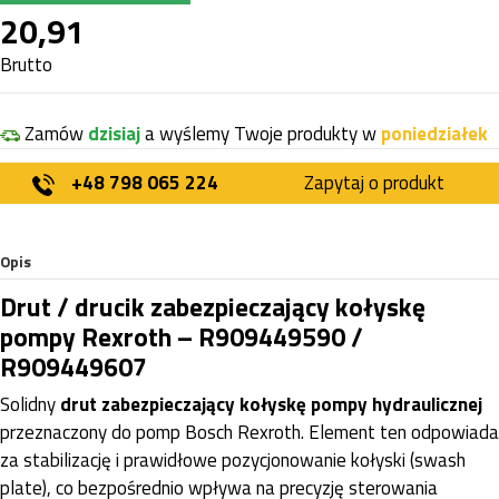
20,91
Brutto
Zamów
dzisiaj
a wyślemy Twoje produkty w
poniedziałek
+48 798 065 224
Zapytaj o produkt
Opis
Drut / drucik zabezpieczający kołyskę
pompy Rexroth – R909449590 /
R909449607
Solidny
drut zabezpieczający kołyskę pompy hydraulicznej
przeznaczony do pomp Bosch Rexroth. Element ten odpowiada
za stabilizację i prawidłowe pozycjonowanie kołyski (swash
plate), co bezpośrednio wpływa na precyzję sterowania