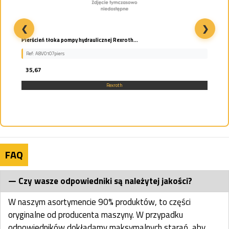
❮
❯
Pierścień tłoka pompy hydraulicznej Rexroth...
Ref: A8VO107piers
35,67
Rexroth
FAQ
Czy wasze odpowiedniki są należytej jakości?
W naszym asortymencie 90% produktów, to części
oryginalne od producenta maszyny. W przypadku
odpowiedników dokładamy maksymalnych starań, aby