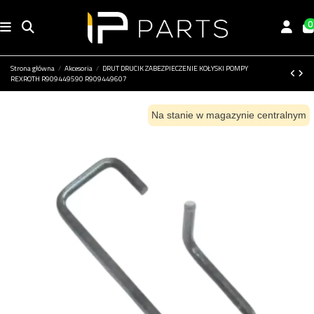
0
Strona główna
Akcesoria
DRUT DRUCIK ZABEZPIECZENIE KOŁYSKI POMPY
REXROTH R909449590 R909449607
Na stanie w magazynie centralnym