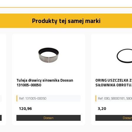
Produkty tej samej marki
 Doosan
ORING USZCZELKA ZBIORNIKA
PRZYCISK
SIŁOWNIKA OBROTU...
D
Ref: E80, S8000181, S800-0181
Ref: 30140
3,20
51,66
Doosan