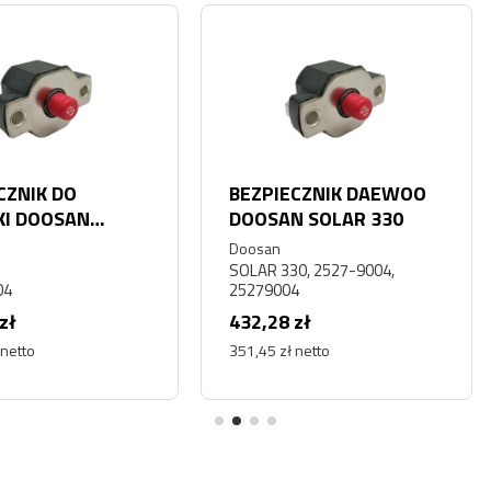
BEZPIECZNIK DAEWOO
BEZPI
DOOSAN SOLAR 330
DOOSA
-9004
Doosan
Doosan
SOLAR 330, 2527-9004,
25279004
DX80R, 
432,28 zł
432,28
351,45 zł netto
351,45 z