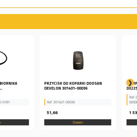
❯
 DO KOPARKI DOOSAN
POMPA WODY DAEWOO DOOSAN
EVELON 301401-00036
DX225
Ref: DX225, 65.06500-6271, 400921-
1-00036
00008
1 537,50
Doosan
Doosan