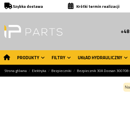
Szybka dostawa
Krótki termin realizacji
+48
PRODUKTY
FILTRY
UKŁAD HYDRAULICZNY
Strona główna
Elektryka
Bezpieczniki
Bezpiecznik 30A Doosan 300708
Na