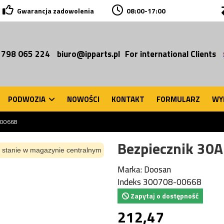
Gwarancja zadowolenia
08:00-17:00
 798 065 224
biuro@ipparts.pl
For international Clients
PODWOZIA
NOWOŚCI
KONTAKT
FORMULARZ
WY
-00668
Bezpiecznik 30
 stanie w magazynie centralnym
Marka:
Doosan
Indeks
300708-00668
Zapytaj o dostępność
212,47