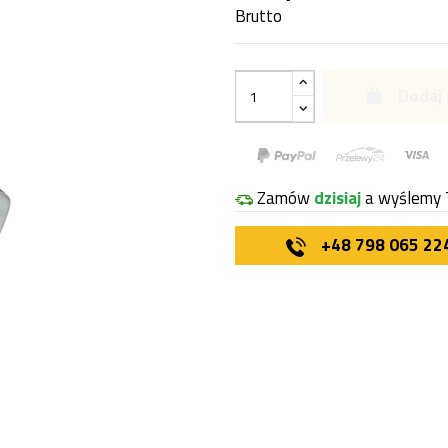
Brutto
Dodaj 
Zamów
dzisiaj
a wyślemy 
+48 798 065 22