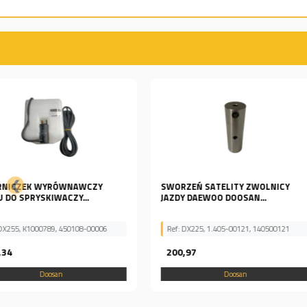
❮
SWORZEŃ SATELITY ZWOLNICY
Tuleja dławicy siłownika
JAZDY DAEWOO DOOSAN...
131005-00050
Ref: DX225, 1.405-00121, 140500121
Ref: 131005-00050
200,97
120,96
Doosan
Doosan