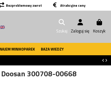
Bezproblemowy zwrot
Atrakcyjne ceny
Szukaj
Zaloguj się
Koszyk
NAJEM MINIKOPAREK
BAZA WIEDZY
A Doosan 300708-00668