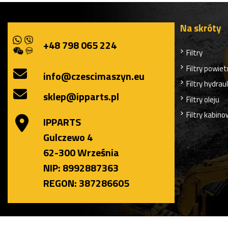
Na skróty
+48 798 065 224
Filtry
Filtry powiet
info@czescimaszyn.eu
Filtry hydrau
sklep@ipparts.pl
Filtry oleju
Filtry kabin
IPPARTS
Gulczewo 4
62-300 Września
NIP: 8992887363
REGON: 387286605