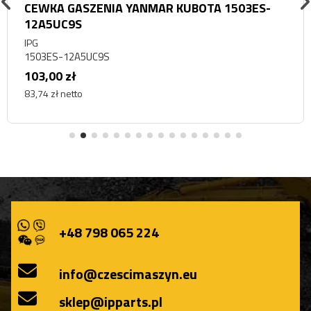
CEWKA GASZENIA YANMAR KUBOTA 1503ES-
12A5UC9S
IPG
1503ES-12A5UC9S
103,00 zł
83,74 zł netto
+48 798 065 224
info@czescimaszyn.eu
sklep@ipparts.pl