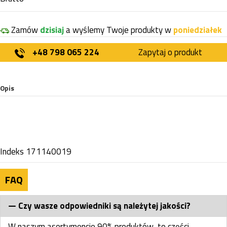
Zamów
dzisiaj
a wyślemy Twoje produkty w
poniedziałek
+48 798 065 224
Zapytaj o produkt
Opis
Indeks
171140019
FAQ
Czy wasze odpowiedniki są należytej jakości?
W naszym asortymencie 90% produktów, to części