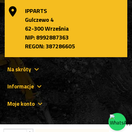
IPPARTS
Gulczewo 4
62-300 Września
NIP: 8992887363
REGON: 387286605
Na skróty
Informacje
Moje konto