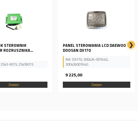
❯
EROWANIA LCD DAEWOO
Podkładka zwolnicy Doosan 412-
X170
00038
, 300426-00164G,
64G
Ref: 412-00038
0
46,74
Doosan
Doosan