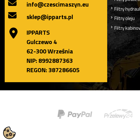
info@czescimaszyn.eu
Filtry hydrau
sklep@ipparts.pl
Filtry oleju
Filtry kabin
IPPARTS
Gulczewo 4
62-300 Września
NIP: 8992887363
REGON: 387286605