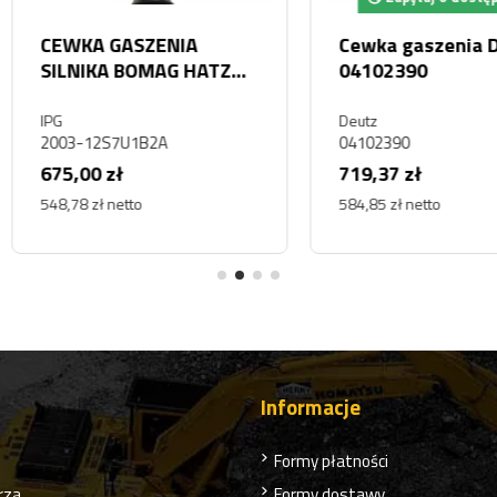
Deutz
Cewka CNH LL001140
Cewka
Volvo
CNH
Volvo
LL001140
303640
1 057,84 zł
294,38
860,03 zł netto
239,33 z
Informacje
Formy płatności
rza
Formy dostawy