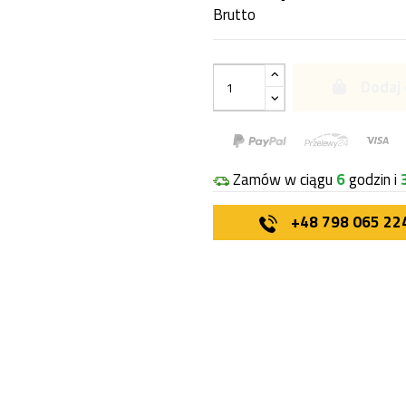
Brutto
Dodaj 
Zamów w ciągu
6
godzin i
+48 798 065 22