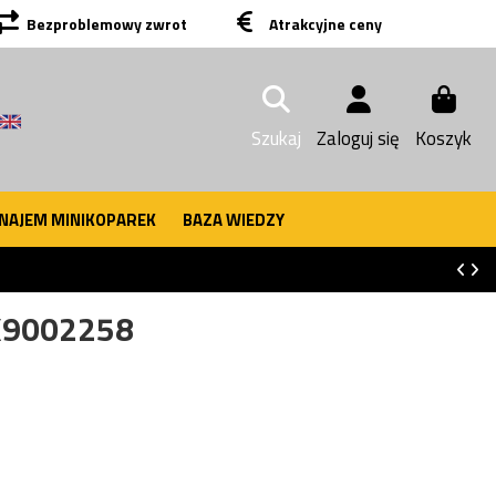
Bezproblemowy zwrot
Atrakcyjne ceny
Szukaj
Zaloguj się
Koszyk
NAJEM MINIKOPAREK
BAZA WIEDZY
K9002258