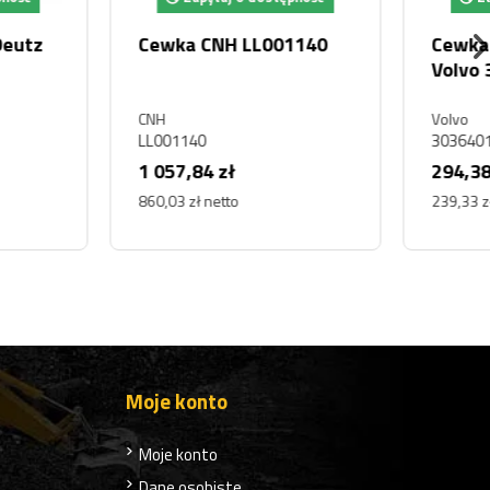
 elektrozaworu
CEWKA HYDRAULIKI
 3036401
STERUJĄCA DAEWOO
DOOSAN DL200
Doosan
1
DL200, K9004745, K900-4745
 zł
464,02 zł
ł netto
377,25 zł netto
Moje konto
Moje konto
Dane osobiste