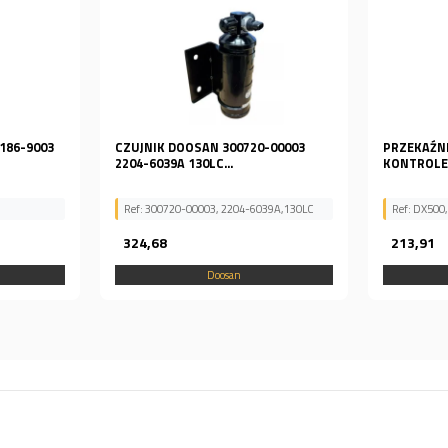
-00003
PRZEKAŹNIK STEROWNIK
PANEL ST
KONTROLER ROZRUSZNIKA...
DOOSAN D
Ref: DX170
39A,130LC
Ref: DX500, 2543-9015, 25439015
300426001
213,91
9 225,0
Doosan