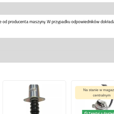
ne od producenta maszyny. W przypadku odpowiedników dokłada
ynie
Na stanie w magazynie
Na s
centralnym
pność
Zapytaj o dostępność
Za