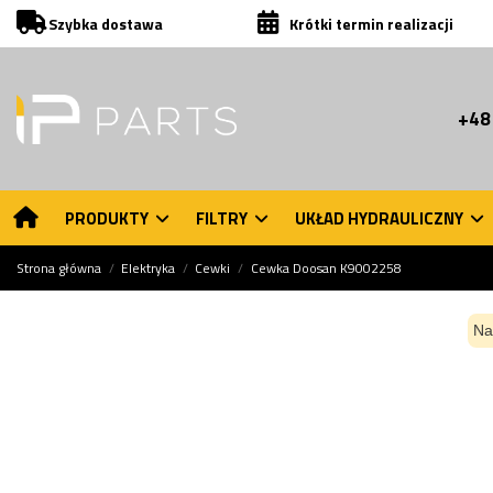
Szybka dostawa
Krótki termin realizacji
+48
PRODUKTY
FILTRY
UKŁAD HYDRAULICZNY
Strona główna
Elektryka
Cewki
Cewka Doosan K9002258
Na