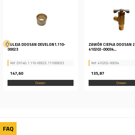
❮
ZAWÓR CIEPŁA DOOSAN 2186-9003
CZUJNIK DOOSAN 300720
410202-00034...
2204-6039A 130LC...
Ref: 410202-00034
Ref: 300720-00003, 2204-60
135,87
324,68
Doosan
Doosan
FAQ