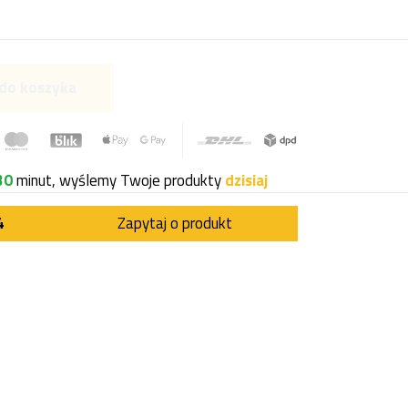
do koszyka
30
minut, wyślemy Twoje produkty
dzisiaj
4
Zapytaj o produkt