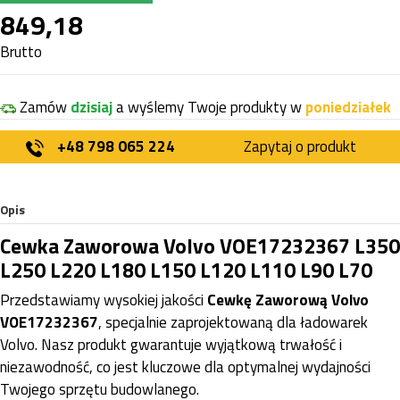
849,18
Brutto
Zamów
dzisiaj
a wyślemy Twoje produkty w
poniedziałek
+48 798 065 224
Zapytaj o produkt
Opis
Cewka Zaworowa Volvo VOE17232367 L350
L250 L220 L180 L150 L120 L110 L90 L70
Przedstawiamy wysokiej jakości
Cewkę Zaworową Volvo
VOE17232367
, specjalnie zaprojektowaną dla ładowarek
Volvo. Nasz produkt gwarantuje wyjątkową trwałość i
niezawodność, co jest kluczowe dla optymalnej wydajności
Twojego sprzętu budowlanego.