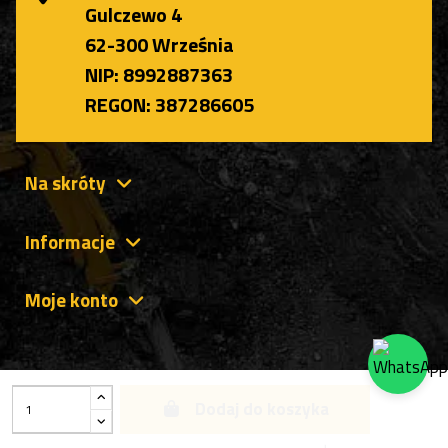
Gulczewo 4
62-300 Września
NIP: 8992887363
REGON: 387286605
Na skróty
Informacje
Moje konto
Dodaj do koszyka