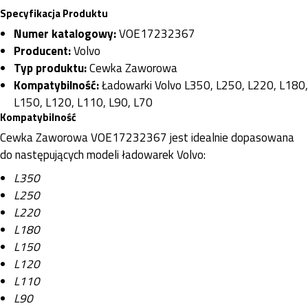
Specyfikacja Produktu
Numer katalogowy:
VOE17232367
Producent:
Volvo
Typ produktu:
Cewka Zaworowa
Kompatybilność:
Ładowarki Volvo L350, L250, L220, L180,
L150, L120, L110, L90, L70
Kompatybilność
Cewka Zaworowa VOE17232367 jest idealnie dopasowana
do następujących modeli ładowarek Volvo:
L350
L250
L220
L180
L150
L120
L110
L90