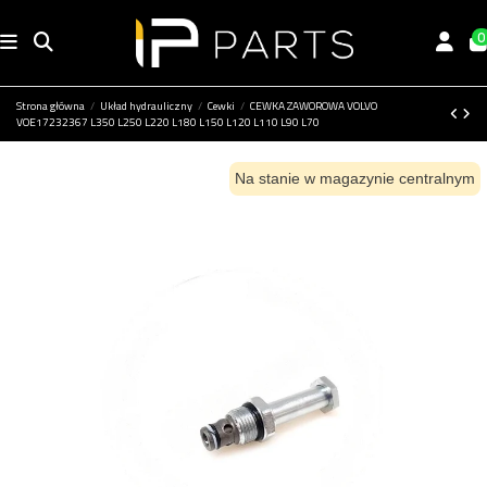
0
Strona główna
Układ hydrauliczny
Cewki
CEWKA ZAWOROWA VOLVO
VOE17232367 L350 L250 L220 L180 L150 L120 L110 L90 L70
Na stanie w magazynie centralnym