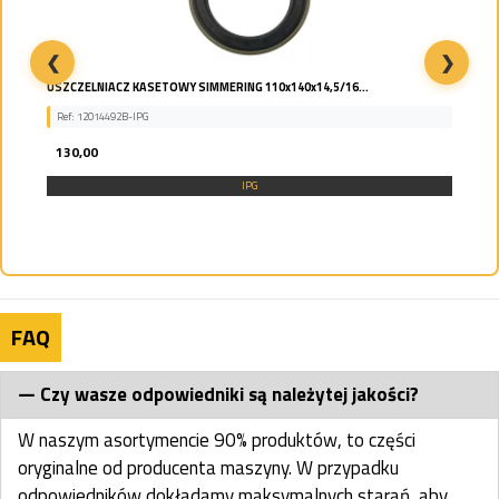
❮
❯
USZCZELNIACZ KASETOWY SIMMERING 110x140x14,5/16...
Ref: 12014492B-IPG
130,00
IPG
FAQ
Czy wasze odpowiedniki są należytej jakości?
W naszym asortymencie 90% produktów, to części
oryginalne od producenta maszyny. W przypadku
odpowiedników dokładamy maksymalnych starań, aby