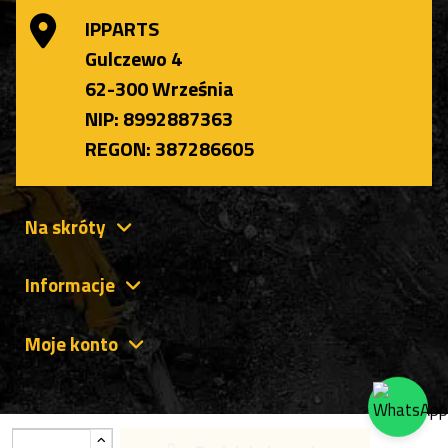
IPPARTS
Gulczewo 4
62-300 Września
NIP: 8992887363
REGON: 387286605
Na skróty
Informacje
Moje konto