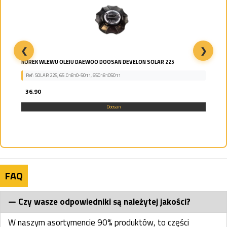
❮
❯
KOREK WLEWU OLEJU DAEWOO DOOSAN DEVELON SOLAR 225
Ref: SOLAR 225, 65.01810-5011, 65018105011
36,90
Doosan
FAQ
Czy wasze odpowiedniki są należytej jakości?
W naszym asortymencie 90% produktów, to części