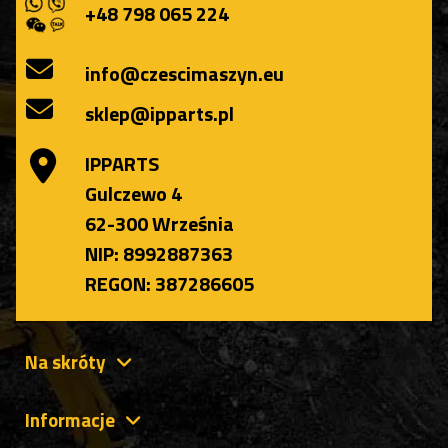
+48 798 065 224
info@czescimaszyn.eu
sklep@ipparts.pl
IPPARTS
Gulczewo 4
62-300 Września
NIP: 8992887363
REGON: 387286605
Na skróty
Informacje