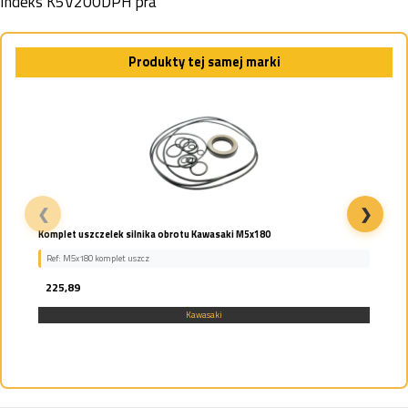
Indeks
K5V200DPH pra
Produkty tej samej marki
❮
❯
KOMPLET TŁOCZKÓW TŁOCZKI ZESTAW VOLVO EC240
Ref: K5V140PISTONS
1 783,50
Kawasaki