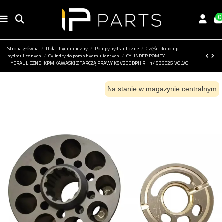
0
Strona główna
Układ hydrauliczny
Pompy hydrauliczne
Części do pomp
hydraulicznych
Cylindry do pomp hydraulicznych
CYLINDER POMPY
HYDRAULICZNEJ KPM KAWASKI Z TARCZĄ PRAWY K5V200DPH RH 14536025 VOLVO
Na stanie w magazynie centralnym