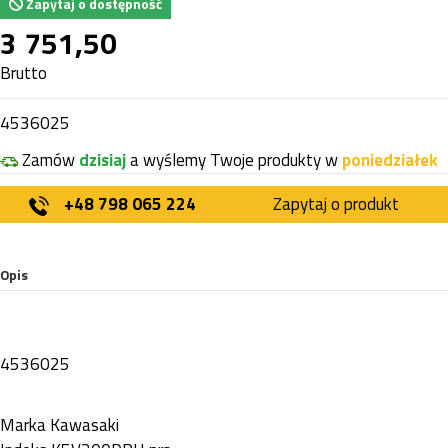
Zapytaj o dostępność
3 751,50
Brutto
4536025
Zamów
dzisiaj
a wyślemy Twoje produkty w
poniedziałek
+48 798 065 224
Zapytaj o produkt
Opis
4536025
Marka
Kawasaki