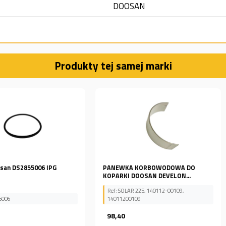
DOOSAN
Produkty tej samej marki
 IPG
PANEWKA KORBOWODOWA DO
FILTR KAB
KOPARKI DOOSAN DEVELON...
DAEWOO D
Ref: SOLAR 225, 140112-00109,
14011200109
Ref: 40040
98,40
93,17