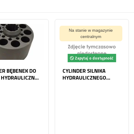
Na stanie w magazynie
Na s
centralnym
Zapytaj o dostępność
Za
K DO
CYLINDER SILNIKA
CYLIN
CZNEJ
HYDRAULICZNEGO
HYDRA
08
KAYABA MSF 340VP
TARCZĄ DO 
34
3496 