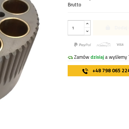
Brutto
Dodaj 
Zamów
dzisiaj
a wyślemy 
+48 798 065 22