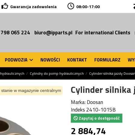
Gwarancja zadowolenia
08:00-17:00
 798 065 224
biuro@ipparts.pl
For international Clients
PODWOZIA
NOWOŚCI
KONTAKT
FORMULARZ
WY
hydraulicznych
Cylindry do pomp hydraulicznych
Cylinder silnika jazdy Doo
Cylinder silnik
 stanie w magazynie centralnym
Marka:
Doosan
Indeks
2410-1015B
Zapytaj o dostępność
2 884,74