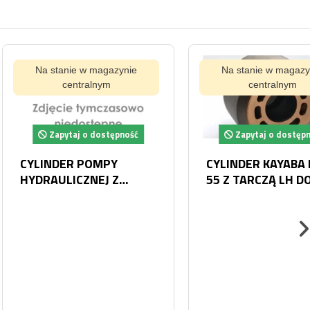
tanie w magazynie
Na stanie w magazynie
centralnym
centralnym
pytaj o dostępność
Zapytaj o dostępność
DER POMPY
CYLINDER KAYABA PSV2-
ULICZNEJ Z
55 Z TARCZĄ LH DO
CAT 173-
POMPY HYDRAULICZNEJ
1733496