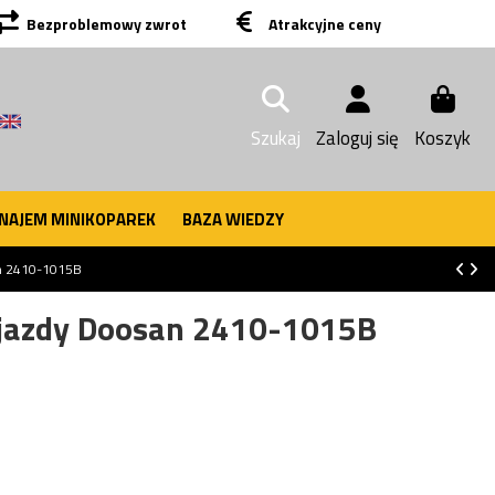
Bezproblemowy zwrot
Atrakcyjne ceny
Szukaj
Zaloguj się
Koszyk
NAJEM MINIKOPAREK
BAZA WIEDZY
san 2410-1015B
a jazdy Doosan 2410-1015B