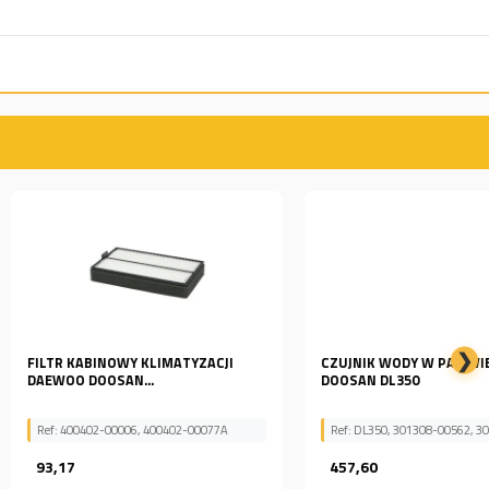
❯
INOWY KLIMATYZACJI
CZUJNIK WODY W PALIWIE DAEWOO
OOSAN...
DOOSAN DL350
2-00006, 400402-00077A
Ref: DL350, 301308-00562, 30130800562
457,60