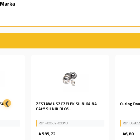
Marka
❮
ZESTAW USZCZELEK SILNIKA NA
O-ring Doosan DS2855006
CAŁY SILNIK DL06...
Ref: 400632-00048
Ref: DS2855006
4 585,72
46,80