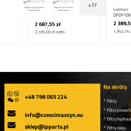
+17
Liebherr
DPVP108 CYLINDER
2 389,57 zł
2 687,55 zł
1,942,74 zł netto
2,185,00 zł netto
Na skróty
+48 798 065 224
Filtry
Filtry powiet
info@czescimaszyn.eu
Filtry hydrau
sklep@ipparts.pl
Filtry oleju