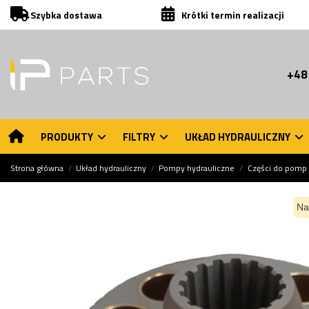
Szybka dostawa
Krótki termin realizacji
+48
PRODUKTY
FILTRY
UKŁAD HYDRAULICZNY
Strona główna
Układ hydrauliczny
Pompy hydrauliczne
Części do pomp 
Na