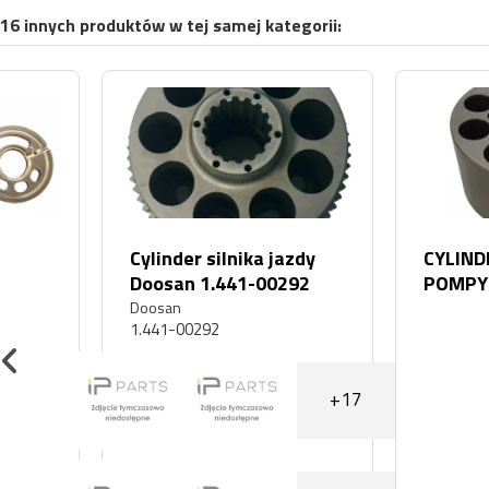
16 innych produktów w tej samej kategorii:
Cylinder silnika jazdy
CYLINDER BĘBENE
Doosan 1.441-00292
POMPY HYDRAULI
DPVP108 DPVP 1
Doosan
1.441-00292
LIEBHERR 934 R9
+17