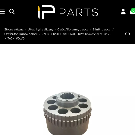
0
Strona główna
Układ hydrauliczny
Obrót / Kolumny obrotu
Silniki obrotu
Części do silników obrotu
CYLINDER SILNIKA OBROTU KPM KAWASAKI M2X170
HITACHI VOLVO