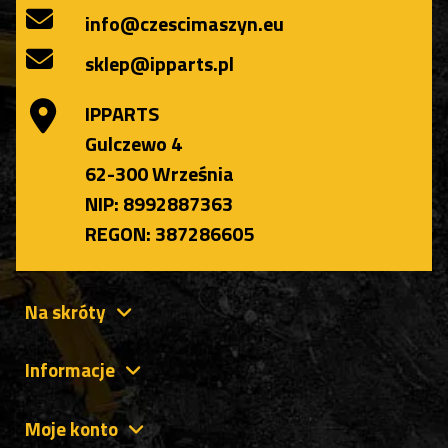
info@czescimaszyn.eu
sklep@ipparts.pl
IPPARTS
Gulczewo 4
62-300 Września
NIP: 8992887363
REGON: 387286605
Na skróty
Informacje
Moje konto