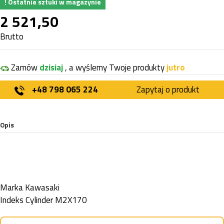
Ostatnie sztuki w magazynie
2 521,50
Brutto
Zamów
dzisiaj
, a wyślemy Twoje produkty
jutro
+48 798 065 224
Zapytaj o produkt
Opis
Marka
Kawasaki
Indeks
Cylinder M2X170