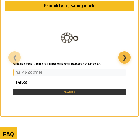
Produkty tej samej marki
❮
❯
Tarcza rozdzielcza silnika obrotu Kawasaki...
Ref: M2x210_PLATE
756,71
Kawasaki
FAQ