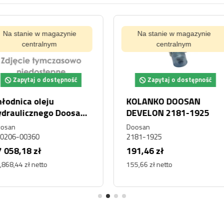
ynie
Na stanie w magazynie
Na s
centralnym
pność
Zapytaj o dostępność
Za
N
Pierścień
Płytka
925
zabezpieczający
01158
Hyundai XKAY-01642
Hyundai
Doosan
XKAY-01642
190-01
189,42 zł
3,27 z
154,00 zł netto
2,66 zł n