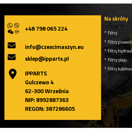
Na skróty
+48 798 065 224
Filtry
Filtry powiet
info@czescimaszyn.eu
Filtry hydrau
sklep@ipparts.pl
Filtry oleju
Filtry kabin
IPPARTS
Gulczewo 4
62-300 Września
NIP: 8992887363
REGON: 387286605