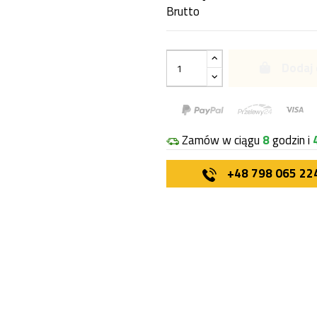
Brutto
Dodaj 
Zamów w ciągu
8
godzin i
+48 798 065 22