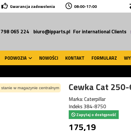
Gwarancja zadowolenia
08:00-17:00
 798 065 224
biuro@ipparts.pl
For international Clients
PODWOZIA
NOWOŚCI
KONTAKT
FORMULARZ
WY
Cewka Cat 250
 stanie w magazynie centralnym
Marka:
Caterpillar
Indeks
384-8750
Zapytaj o dostępność
175,19