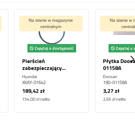
tanie w magazynie
Na stanie w magazynie
centralnym
centralnym
pytaj o dostępność
Zapytaj o dostępność
 Doosan 190-
Alternator 24V Volvo
A
11170321
CVA
158A
11170321
ł
714,47 zł
etto
580,87 zł netto