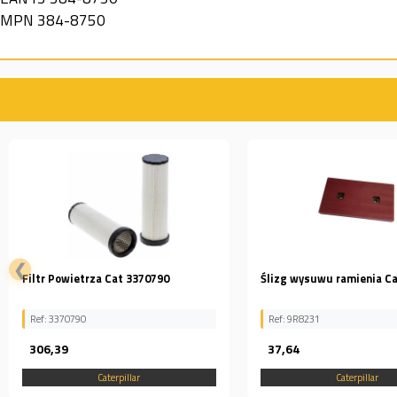
MPN
384-8750
❮
Ślizg wysuwu ramienia Cat 9R8231
Śruba-szpilka 2264346
Ref: 9R8231
Ref: 2264346
37,64
11,97
Caterpillar
Caterpillar