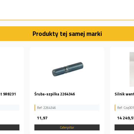
Produkty tej samej marki
Silnik wentylatora Cat 156-7986
Oring mos
Ref: Czę001290
Ref: 238-3
14 249,55
169,69
Caterpillar