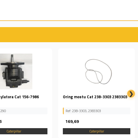
❯
tu Cat 238-3303 2383303
BLOK KOŁA POŚREDNICZĄCEGO
GĄSIENICY CAT 239-8091
303, 2383303
Ref: 239-8091
324,72
Caterpillar
Caterpillar