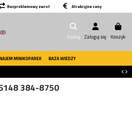
Bezproblemowy zwrot
Atrakcyjne ceny
Szukaj
Zaloguj się
Koszyk
NAJEM MINIKOPAREK
BAZA WIEDZY
-6148 384-8750