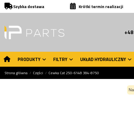
Szybka dostawa
Krótki termin realizacji
+48
PRODUKTY
FILTRY
UKŁAD HYDRAULICZNY
Strona główna
Części
Cewka Cat 250-6148 384-8750
Na