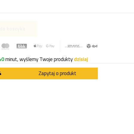
do koszyka
40
minut, wyślemy Twoje produkty
dzisiaj
4
Zapytaj o produkt