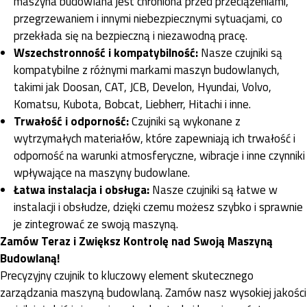
maszyna budowlana jest chroniona przed przeciążeniami,
przegrzewaniem i innymi niebezpiecznymi sytuacjami, co
przekłada się na bezpieczną i niezawodną pracę.
Wszechstronność i kompatybilność:
Nasze czujniki są
kompatybilne z różnymi markami maszyn budowlanych,
takimi jak Doosan, CAT, JCB, Develon, Hyundai, Volvo,
Komatsu, Kubota, Bobcat, Liebherr, Hitachi i inne.
Trwałość i odporność:
Czujniki są wykonane z
wytrzymałych materiałów, które zapewniają ich trwałość i
odporność na warunki atmosferyczne, wibracje i inne czynniki
wpływające na maszyny budowlane.
Łatwa instalacja i obsługa:
Nasze czujniki są łatwe w
instalacji i obsłudze, dzięki czemu możesz szybko i sprawnie
je zintegrować ze swoją maszyną.
Zamów Teraz i Zwiększ Kontrolę nad Swoją Maszyną
Budowlaną!
Precyzyjny czujnik to kluczowy element skutecznego
zarządzania maszyną budowlaną. Zamów nasz wysokiej jakości