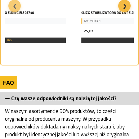
❮
❯
ŚLIZG STABILIZATORA DO CAT 5,2MM 1931681
Ref: 1931681
25,07
IPG
FAQ
Czy wasze odpowiedniki są należytej jakości?
W naszym asortymencie 90% produktów, to części
oryginalne od producenta maszyny. W przypadku
odpowiedników dokładamy maksymalnych starań, aby
produkt był identycznej jakości lub wyższej niż oryginalna