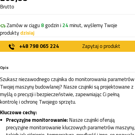
Brutto
Zamów w ciągu
8
godzin i
24
minut, wyślemy Twoje
produkty
dzisiaj
+48 798 065 224
Zapytaj o produkt
Opis
Szukasz niezawodnego czujnika do monitorowania parametrów
Twojej maszyny budowlanej? Nasze czujniki są projektowane z
myślą o precyzji i bezpieczeństwie, zapewniając Ci pełną
kontrolę i ochronę Twojego sprzętu.
Kluczowe cechy:
Precyzyjne monitorowanie:
Nasze czujniki oferują
precyzyjne monitorowanie kluczowych parametrów maszyny,
takich jak ciśnienie, temperatura, prędkość i inne, co pozwala