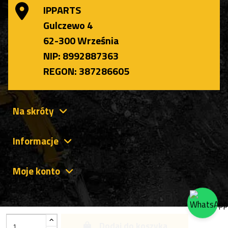
IPPARTS
Gulczewo 4
62-300 Września
NIP: 8992887363
REGON: 387286605
Na skróty
Informacje
Moje konto
Dodaj do koszyka