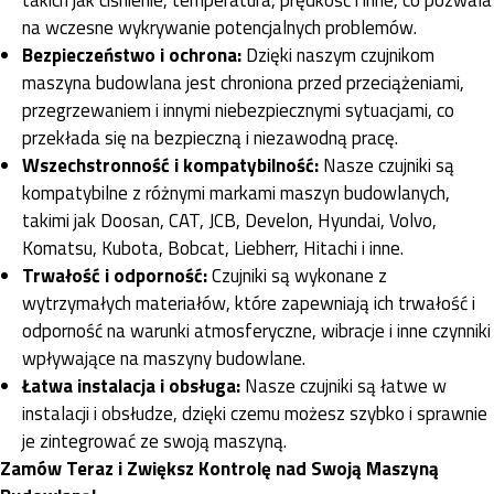
na wczesne wykrywanie potencjalnych problemów.
Bezpieczeństwo i ochrona:
Dzięki naszym czujnikom
maszyna budowlana jest chroniona przed przeciążeniami,
przegrzewaniem i innymi niebezpiecznymi sytuacjami, co
przekłada się na bezpieczną i niezawodną pracę.
Wszechstronność i kompatybilność:
Nasze czujniki są
kompatybilne z różnymi markami maszyn budowlanych,
takimi jak Doosan, CAT, JCB, Develon, Hyundai, Volvo,
Komatsu, Kubota, Bobcat, Liebherr, Hitachi i inne.
Trwałość i odporność:
Czujniki są wykonane z
wytrzymałych materiałów, które zapewniają ich trwałość i
odporność na warunki atmosferyczne, wibracje i inne czynniki
wpływające na maszyny budowlane.
Łatwa instalacja i obsługa:
Nasze czujniki są łatwe w
instalacji i obsłudze, dzięki czemu możesz szybko i sprawnie
je zintegrować ze swoją maszyną.
Zamów Teraz i Zwiększ Kontrolę nad Swoją Maszyną