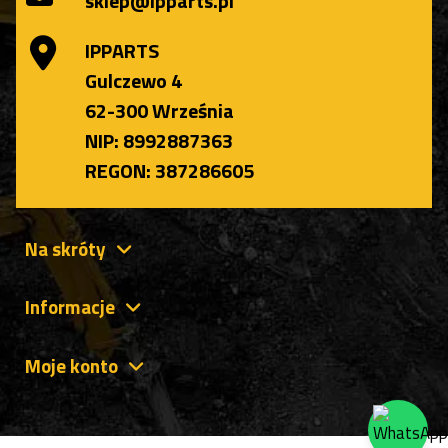
sklep@ipparts.pl
IPPARTS
Gulczewo 4
62-300 Września
NIP: 8992887363
REGON: 387286605
Na skróty
Informacje
Moje konto