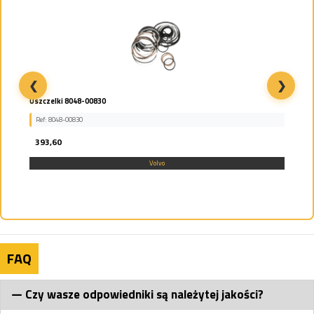
❮
❯
Uszczelki 8048-00830
Ref: 8048-00830
393,60
Volvo
FAQ
Czy wasze odpowiedniki są należytej jakości?