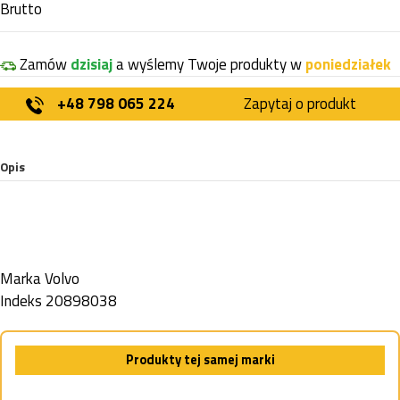
Brutto
Zamów
dzisiaj
a wyślemy Twoje produkty w
poniedziałek
+48 798 065 224
Zapytaj o produkt
Opis
Marka
Volvo
Indeks
20898038
Produkty tej samej marki