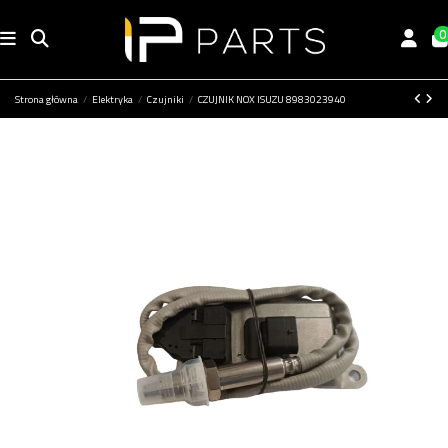
0
Strona główna
Elektryka
Czujniki
CZUJNIK NOX ISUZU 8983023940