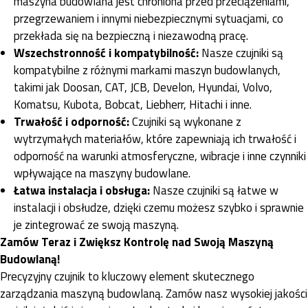
maszyna budowlana jest chroniona przed przeciążeniami,
przegrzewaniem i innymi niebezpiecznymi sytuacjami, co
przekłada się na bezpieczną i niezawodną pracę.
Wszechstronność i kompatybilność:
Nasze czujniki są
kompatybilne z różnymi markami maszyn budowlanych,
takimi jak Doosan, CAT, JCB, Develon, Hyundai, Volvo,
Komatsu, Kubota, Bobcat, Liebherr, Hitachi i inne.
Trwałość i odporność:
Czujniki są wykonane z
wytrzymałych materiałów, które zapewniają ich trwałość i
odporność na warunki atmosferyczne, wibracje i inne czynniki
wpływające na maszyny budowlane.
Łatwa instalacja i obsługa:
Nasze czujniki są łatwe w
instalacji i obsłudze, dzięki czemu możesz szybko i sprawnie
je zintegrować ze swoją maszyną.
Zamów Teraz i Zwiększ Kontrolę nad Swoją Maszyną
Budowlaną!
Precyzyjny czujnik to kluczowy element skutecznego
zarządzania maszyną budowlaną. Zamów nasz wysokiej jakości