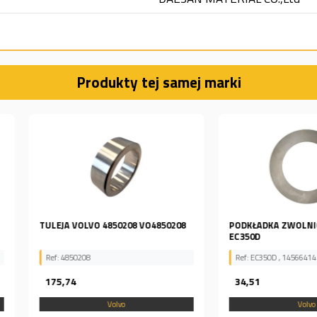
Produkty tej samej marki
O4850208
PODKŁADKA ZWOLNICY OEM VOLVO
ZESTAW Z
EC350D
ZWOLNICY 
Ref: EC350D , 14566414
Ref: EC250
34,51
4 243,5
Volvo