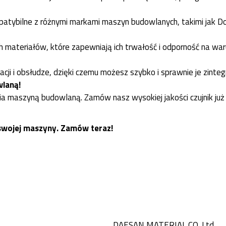
patybilne z różnymi markami maszyn budowlanych, takimi jak Do
 materiałów, które zapewniają ich trwałość i odporność na waru
lacji i obsłudze, dzięki czemu możesz szybko i sprawnie je zint
laną!
a maszyną budowlaną. Zamów nasz wysokiej jakości czujnik już 
 swojej maszyny. Zamów teraz!
DAESAN MATERIAL CO.,Ltd