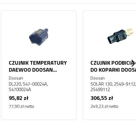
IK TEMPERATURY
CZUJNIK PODBICIA GAZU
OO DOOSAN
DO KOPARKI DOOSAN
DEVELON 2549-9112
Doosan
547-00024A,
SOLAR 130, 2549-9112,
24A
25499112
zł
306,55 zł
 netto
249,23 zł netto