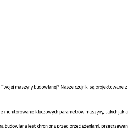
ojej maszyny budowlanej? Nasze czujniki są projektowane z my
jne monitorowanie kluczowych parametrów maszyny, takich jak ci
 budowlana jest chroniona przed przeciążeniami, przegrzewanie