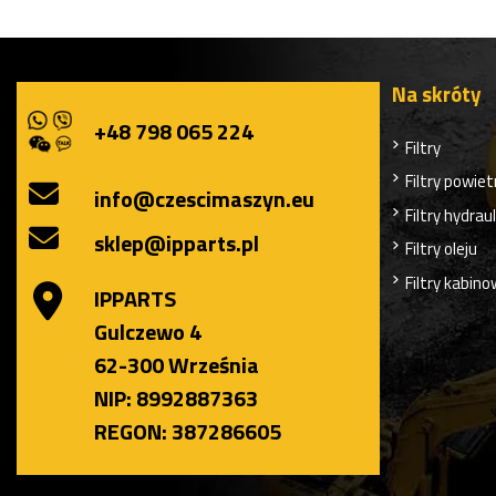
Na skróty
+48 798 065 224
Filtry
Filtry powiet
info@czescimaszyn.eu
Filtry hydrau
sklep@ipparts.pl
Filtry oleju
Filtry kabin
IPPARTS
Gulczewo 4
62-300 Września
NIP: 8992887363
REGON: 387286605