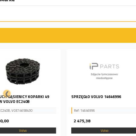
❮
SPRZĘGŁO VOLVO 14646996
TULEJA VOLVO 4850208 V
Ref: 14646996
Ref: 4850208
2 475,38
175,74
Volvo
Volvo