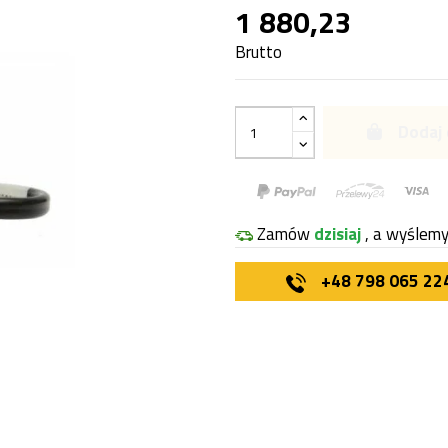
1 880,23
Brutto
Dodaj 
Zamów
dzisiaj
, a wyślem
+48 798 065 22