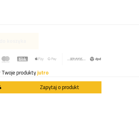
do koszyka
y Twoje produkty
jutro
4
Zapytaj o produkt