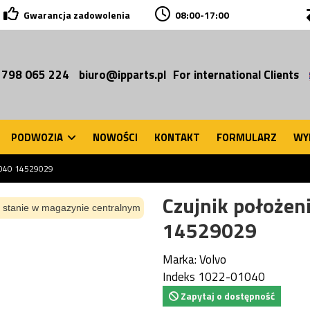
Gwarancja zadowolenia
08:00-17:00
 798 065 224
biuro@ipparts.pl
For international Clients
PODWOZIA
NOWOŚCI
KONTAKT
FORMULARZ
WY
1040 14529029
Czujnik położe
 stanie w magazynie centralnym
14529029
Marka:
Volvo
Indeks
1022-01040
Zapytaj o dostępność