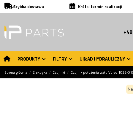
Szybka dostawa
Krótki termin realizacji
+48
PRODUKTY
FILTRY
UKŁAD HYDRAULICZNY
Strona główna
Elektryka
Czujniki
Czujnik położenia wału Volvo 1022-0
Na