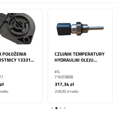
IA
CZUJNIK TEMPERATURY
CZUJN
33313
HYDRAULIKI OLEJU
DAEW
OL
HYDRAULICZNEGO JCB
DL220
Doosan
716/E6808 525-60
IPG
DL220, 
716/E6808
547000
317,34 zł
95,82 
258,00 zł netto
77,90 zł