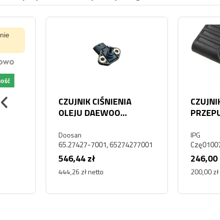
CZUJNIK CIŚNIENIA
CZUJNIK POŁOŻEN
OLEJU DAEWOO
PRZEPUSTNICY 1
DOOSAN DX190
WILLIAMS CONTR
Doosan
IPG
65.27427-7001, 65274277001
Czę010077
546,44 zł
246,00 zł
444,26 zł netto
200,00 zł netto