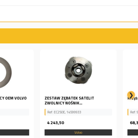
❯
ĘBATEK SATELIT
Krzyżak Volvo 959080
NOŚNIK...
E, 14599933
Ref: 959080
0
68,35
Volvo
Volvo