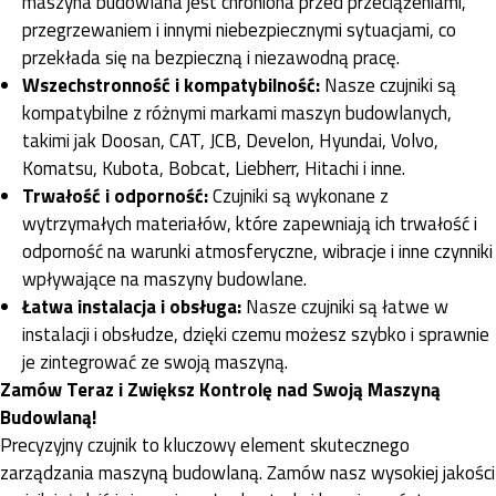
maszyna budowlana jest chroniona przed przeciążeniami,
przegrzewaniem i innymi niebezpiecznymi sytuacjami, co
przekłada się na bezpieczną i niezawodną pracę.
Wszechstronność i kompatybilność:
Nasze czujniki są
kompatybilne z różnymi markami maszyn budowlanych,
takimi jak Doosan, CAT, JCB, Develon, Hyundai, Volvo,
Komatsu, Kubota, Bobcat, Liebherr, Hitachi i inne.
Trwałość i odporność:
Czujniki są wykonane z
wytrzymałych materiałów, które zapewniają ich trwałość i
odporność na warunki atmosferyczne, wibracje i inne czynniki
wpływające na maszyny budowlane.
Łatwa instalacja i obsługa:
Nasze czujniki są łatwe w
instalacji i obsłudze, dzięki czemu możesz szybko i sprawnie
je zintegrować ze swoją maszyną.
Zamów Teraz i Zwiększ Kontrolę nad Swoją Maszyną
Budowlaną!
Precyzyjny czujnik to kluczowy element skutecznego
zarządzania maszyną budowlaną. Zamów nasz wysokiej jakości