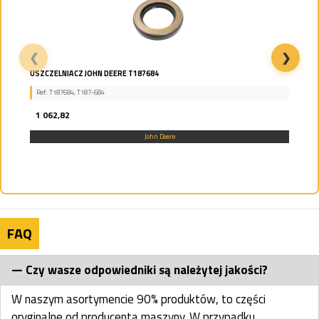
❮
❯
TULEJA JOHN DEERE T218501
Ref: T218501,T218-501
242,19
John Deere
FAQ
Czy wasze odpowiedniki są należytej jakości?
W naszym asortymencie 90% produktów, to części
oryginalne od producenta maszyny. W przypadku