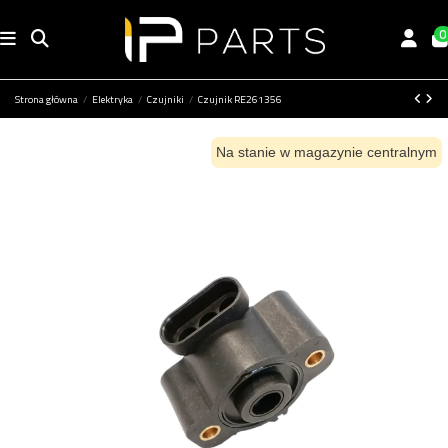
0
Strona główna
Elektryka
Czujniki
Czujnik RE261356
Na stanie w magazynie centralnym