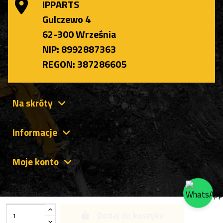
IPPARTS
Gulczewo 4
62-300 Września
NIP: 8992887363
REGON: 387286605
Na skróty
Informacje
Moje konto
Dodaj do koszyka