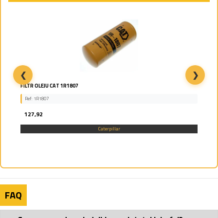
❮
❯
FILTR OLEJU CAT 1R1807
Ref: 1R1807
127,92
Caterpillar
FAQ