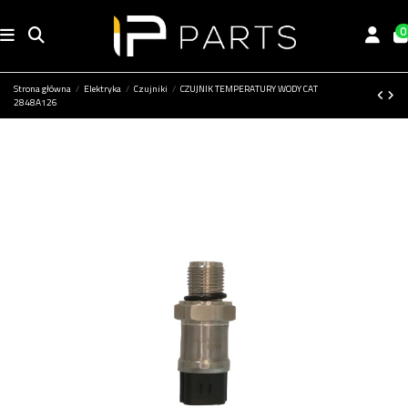
0
Strona główna
Elektryka
Czujniki
CZUJNIK TEMPERATURY WODY CAT
2848A126