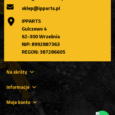
sklep@ipparts.pl
IPPARTS
Gulczewo 4
62-300 Września
NIP: 8992887363
REGON: 387286605
Na skróty
Informacje
Moje konto