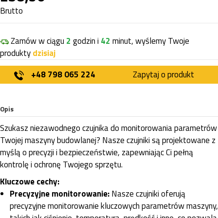
Brutto
Zamów w ciągu
2
godzin i
42
minut, wyślemy Twoje
produkty
dzisiaj
+48 798 065 224
Zapytaj o produkt
Opis
Szukasz niezawodnego czujnika do monitorowania parametrów
Twojej maszyny budowlanej? Nasze czujniki są projektowane z
myślą o precyzji i bezpieczeństwie, zapewniając Ci pełną
kontrolę i ochronę Twojego sprzętu.
Kluczowe cechy:
Precyzyjne monitorowanie:
Nasze czujniki oferują
precyzyjne monitorowanie kluczowych parametrów maszyny,
takich jak ciśnienie, temperatura, prędkość i inne, co pozwala