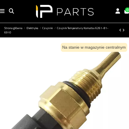
0
Strona główna
Elektryka
Czujniki
Czujnik Temperatury Komatsu 6261-81-
6910
Na stanie w magazynie centralnym