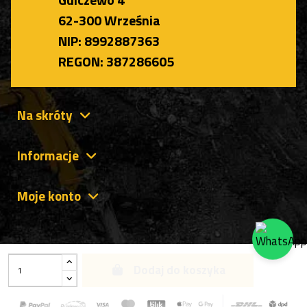
62-300 Września
NIP: 8992887363
REGON: 387286605
Na skróty
Informacje
Moje konto
Dodaj do koszyka
Wszelkie Prawa Zastrzeżone 2023 © IPPARTS