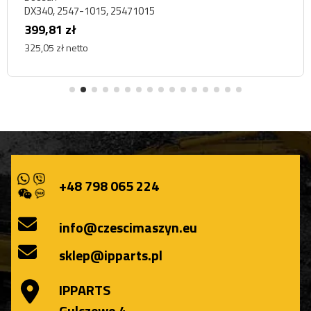
DX340, 2547-1015, 25471015
399,81 zł
325,05 zł netto
+48 798 065 224
info@czescimaszyn.eu
sklep@ipparts.pl
IPPARTS
Gulczewo 4