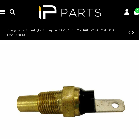
0
Strona główna
Elektryka
Czujniki
CZUJNIK TEMPERATURY WODY KUBOTA
31351-32830