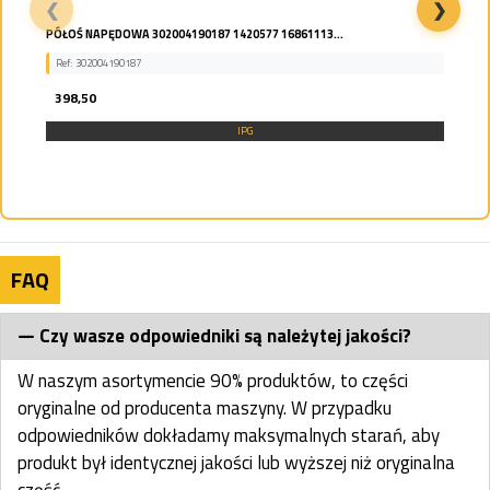
❮
❯
SWORZEŃ STALOWY HARTOWANY 65x570
Ref: 65x570_pin
984,00
IPG
FAQ
Czy wasze odpowiedniki są należytej jakości?
W naszym asortymencie 90% produktów, to części
oryginalne od producenta maszyny. W przypadku
odpowiedników dokładamy maksymalnych starań, aby
produkt był identycznej jakości lub wyższej niż oryginalna
część.