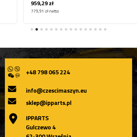
959,29 zł
779,91 zł netto
+48 798 065 224
info@czescimaszyn.eu
sklep@ipparts.pl
IPPARTS
Gulczewo 4
62-300 Września