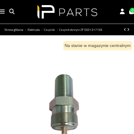
0
Strona główna
Elektryka
Czujniki
Czujnik skrzyni ZF 0501317159
Na stanie w magazynie centralnym