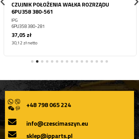
CZUJNIK POŁOŻENIA WAŁKA ROZRZĄDU
6PU358 380-561
IPG
6PU358 380-281
37,05 zł
30,12 zł netto
+48 798 065 224
info@czescimaszyn.eu
sklep@ipparts.pl