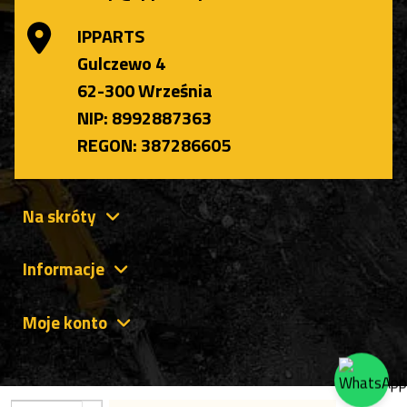
IPPARTS
Gulczewo 4
62-300 Września
NIP: 8992887363
REGON: 387286605
Na skróty
Informacje
Moje konto