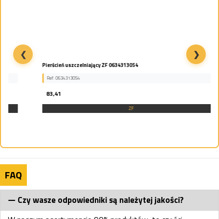
❮
❯
Pierścień uszczelniający ZF 0634313054
Ref: 0634313054
83,41
ZF
FAQ
Czy wasze odpowiedniki są należytej jakości?