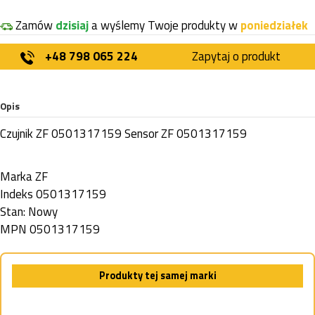
Zamów
dzisiaj
a wyślemy Twoje produkty w
poniedziałek
+48 798 065 224
Zapytaj o produkt
Opis
Czujnik ZF 0501317159 Sensor ZF 0501317159
Marka
ZF
Indeks
0501317159
Stan:
Nowy
MPN
0501317159
Produkty tej samej marki