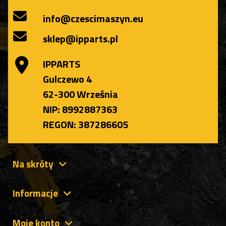
info@czescimaszyn.eu
sklep@ipparts.pl
IPPARTS
Gulczewo 4
62-300 Września
NIP: 8992887363
REGON: 387286605
Na skróty
Informacje
Moje konto