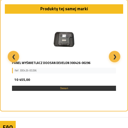
Produkty tej samej marki
❮
❯
PANEL WYŚWIETLACZ DOOSAN DEVELON 300426-00296
Ref: 300426-00296
10 455,00
Doosan
FAQ