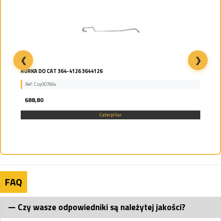
❮
❯
RURKA DO CAT 364-4126 3644126
Ref: Czę007664
688,80
Caterpillar
FAQ
Czy wasze odpowiedniki są należytej jakości?