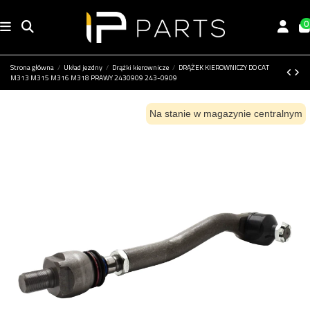
0
Strona główna
Układ jezdny
Drążki kierownicze
DRĄŻEK KIEROWNICZY DO CAT
M313 M315 M316 M318 PRAWY 2430909 243-0909
Na stanie w magazynie centralnym