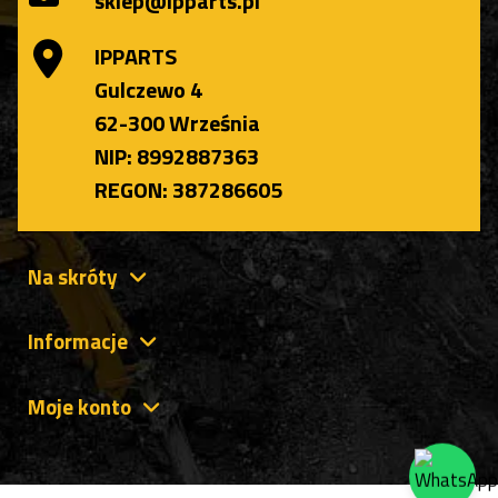
sklep@ipparts.pl
IPPARTS
Gulczewo 4
62-300 Września
NIP: 8992887363
REGON: 387286605
Na skróty
Informacje
Moje konto