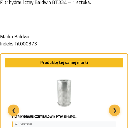
Filtr hydrauliczny Baldwin BT334 – 1 sztuka.
Marka
Baldwin
Indeks
Fit000373
Produkty tej samej marki
❮
❯
FILTR HYDRAULICZNY BALDWIN PT9413-MPG...
Ref: Fit000028