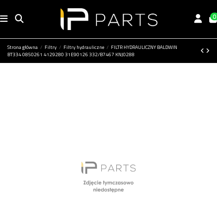
0
Strona główna
Filtry
Filtry hydrauliczne
FILTR HYDRAULICZNY BALDWIN
BT334 0850261 4129280 31E90126 332/B7467 KNJ0288