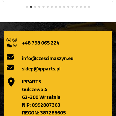
+48 798 065 224
info@czescimaszyn.eu
sklep@ipparts.pl
IPPARTS
Gulczewo 4
62-300 Września
NIP: 8992887363
REGON: 387286605