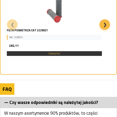
❮
❯
Koło planetarne Cat 238-3311
Ref: 238-3311
3 499,34
Caterpillar
FAQ
Czy wasze odpowiedniki są należytej jakości?
W naszym asortymencie 90% produktów, to części