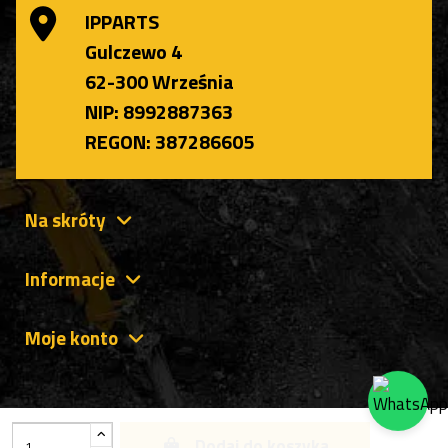
IPPARTS
Gulczewo 4
62-300 Września
NIP: 8992887363
REGON: 387286605
Na skróty
Informacje
Moje konto
Dodaj do koszyka