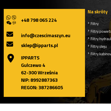
Na skróty
+48 798 065 224
Filtry
Filtry powiet
info@czescimaszyn.eu
Filtry hydrau
sklep@ipparts.pl
Filtry oleju
Filtry kabin
IPPARTS
Gulczewo 4
62-300 Września
NIP: 8992887363
REGON: 387286605