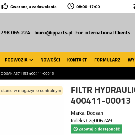
Gwarancja zadowolenia
08:00-17:00
 798 065 224
biuro@ipparts.pl
For international Clients
PODWOZIA
NOWOŚCI
KONTAKT
FORMULARZ
WY
DOOSAN A371153 400411-00013
FILTR HYDRAUL
 stanie w magazynie centralnym
400411-00013
Marka:
Doosan
Indeks
Czę006249
Zapytaj o dostępność