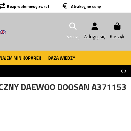
Bezproblemowy zwrot
Atrakcyjne ceny
Szukaj
Zaloguj się
Koszyk
NAJEM MINIKOPAREK
BAZA WIEDZY
ICZNY DAEWOO DOOSAN A371153