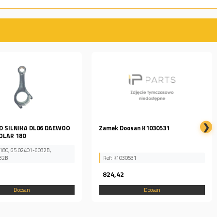
❯
san K1030531
Wtryskiwacz do koparki Daewoo
Doosan...
531
Ref: 65.10101-7101
832,88
Doosan
Doosan