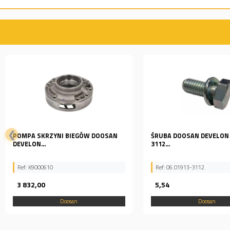
❮
ŚRUBA DOOSAN DEVELON 06.01913-
Suwak 2.424-00262
3112...
Ref: 06.01913-3112
Ref: 2.424-00262
5,54
2 132,35
Doosan
Doosan