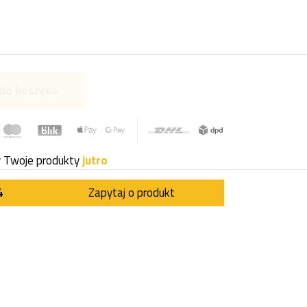
do koszyka
y Twoje produkty
jutro
4
Zapytaj o produkt