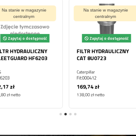
ynie
Na stanie w magazynie
centralnym
pność
Zapytaj o dostępność
CZNY
Filtr Hydrauliczny
FILTR
HY9342
ZBIOR
HYDRA
Doosan
DAEW
SF
DX700, 
Fit000262
400504
DX700
141,45 zł
123,00
115,00 zł netto
100,00 z