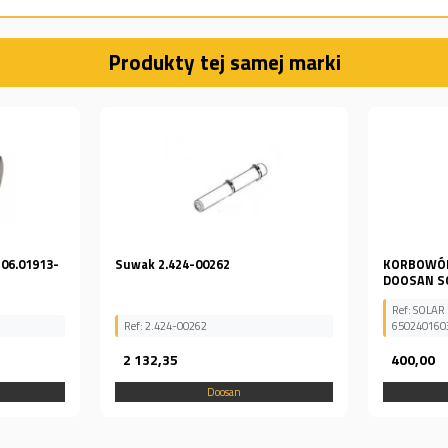
Produkty tej samej marki
KORBOWÓD SILNIKA DL06 DAEWOO
Zamek Doo
DOOSAN SOLAR 180
Ref: SOLAR 180, 65.02401-6032B,
65024016032B
Ref: K1030
400,00
824,42
Doosan