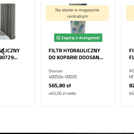
Na stanie w magazynie
Na stanie w magaz
centralnym
centralnym
Zapytaj o dostępność
Zapytaj o dostę
FILTR HYDRAULICZNY
FILTR HYDRAULI
FLEETGUARD HF6203
CAT 8U0723
IPG
Caterpillar
HF6203
Fit000412
82,17 zł
169,74 zł
66,80 zł netto
138,00 zł netto