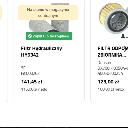
Na stanie w magazynie
centralnym
Zapytaj o dostępność
 ODPOWIETRZNIK
FILTR HYDRAULICZNY SF
NIKA
HY 9136 HY9136
ULICZNEGO
OO DOOSAN
SF
400504-00254,
00254
HY 9136
 zł
234,48 zł
ł netto
190,63 zł netto