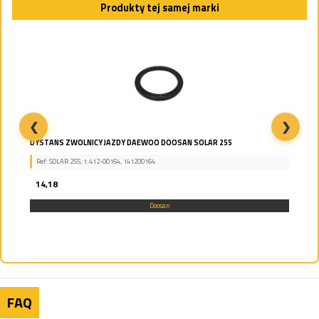
Produkty tej samej marki
❮
❯
DYSTANS ZWOLNICY JAZDY DAEWOO DOOSAN SOLAR 255
Ref: SOLAR 255, 1.412-00164, 141200164
14,18
Doosan
FAQ