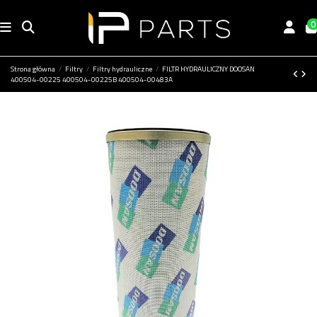
0
Strona główna
Filtry
Filtry hydrauliczne
FILTR HYDRAULICZNY DOOSAN
400504-00225 400504-00225B 400504-00483A