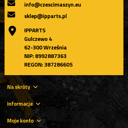
info@czescimaszyn.eu
sklep@ipparts.pl
IPPARTS
Gulczewo 4
62-300 Września
NIP: 8992887363
REGON: 387286605
Na skróty
Informacje
Moje konto