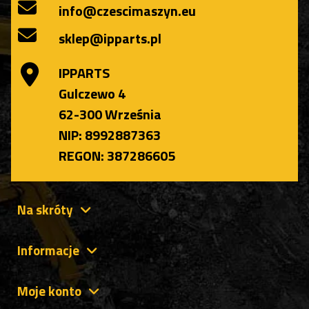
info@czescimaszyn.eu
sklep@ipparts.pl
IPPARTS
Gulczewo 4
62-300 Września
NIP: 8992887363
REGON: 387286605
Na skróty
Informacje
Moje konto