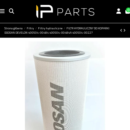
0
Strona główna
Filtry
Filtry hydrauliczne
FILTR HYDRAULICZNY DO KOPARKI
DOOSAN DEVELON 400504-00484 400504-00484A 400504-00227