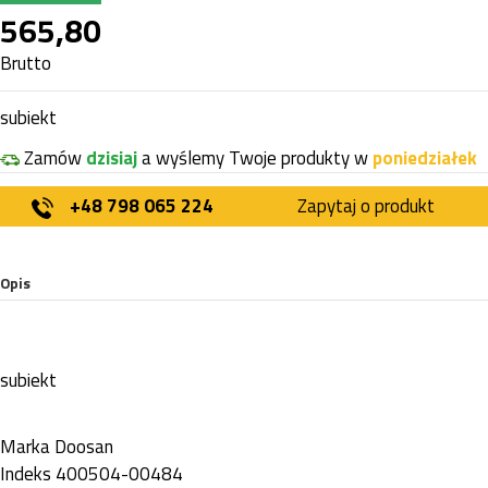
565,80
Brutto
subiekt
Zamów
dzisiaj
a wyślemy Twoje produkty w
poniedziałek
+48 798 065 224
Zapytaj o produkt
Opis
subiekt
Marka
Doosan
Indeks
400504-00484