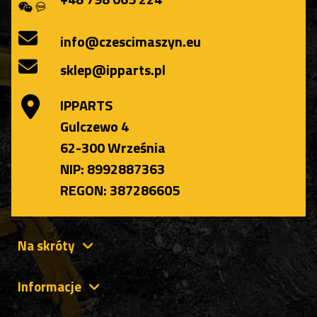
info@czescimaszyn.eu
sklep@ipparts.pl
IPPARTS
Gulczewo 4
62-300 Września
NIP: 8992887363
REGON: 387286605
Na skróty
Informacje