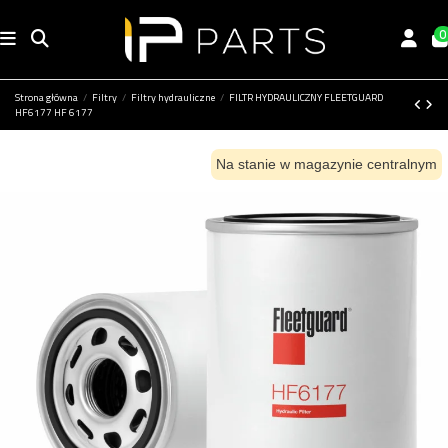
0
Strona główna
Filtry
Filtry hydrauliczne
FILTR HYDRAULICZNY FLEETGUARD
HF6177 HF 6177
Na stanie w magazynie centralnym