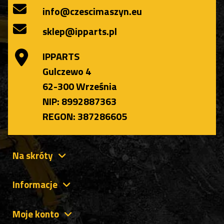
info@czescimaszyn.eu
sklep@ipparts.pl
IPPARTS
Gulczewo 4
62-300 Września
NIP: 8992887363
REGON: 387286605
Na skróty
Informacje
Moje konto