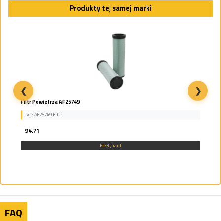
Produkty tej samej marki
❮
❯
Filtr Powietrza AF25749
Ref: AF25749 Filtr
94,71
Fleetguard
FAQ