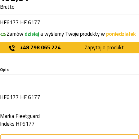
Brutto
HF6177 HF 6177
Zamów
dzisiaj
a wyślemy Twoje produkty w
poniedziałek
+48 798 065 224
Zapytaj o produkt
Opis
HF6177 HF 6177
Marka
Fleetguard
Indeks
HF6177