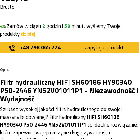
Brutto
Zamów w ciągu
2
godzin i
59
minut, wyślemy Twoje
produkty
dzisiaj
+48 798 065 224
Zapytaj o produkt
Opis
Filtr hydrauliczny HIFI SH60186 HY90340
P50-2446 YN52V01011P1 - Niezawodność i
Wydajność
Szukasz wysokiej jakości filtra hydraulicznego do swojej
maszyny budowlanej? Filtr hydrauliczny
HIFI SH60186
HY90340 P50-2446 YN52V01011P1
to idealne rozwiązanie,
które zapewni Twojej maszynie długą żywotność i