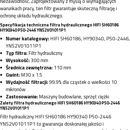
niezawodność. Zaprojektowany z myślą o wymagających
warunkach pracy, ten filtr gwarantuje skuteczną filtrację i
ochronę układu hydraulicznego.
Specyfikacja techniczna filtra hydraulicznego HIFI SH60186
HY90340 P50-2446 YN52V01011P1
Numer katalogowy:
HIFI SH60186, HY90340, P50-2446,
YN52V01011P1
Typ filtra:
Filtr hydrauliczny
Wysokość:
300 mm
Średnica zewnętrzna:
110 mm
Gwint:
M30 x 1.5
Wydajność filtracji:
99.9% dla cząstek o wielkości 10
mikronów
Zastosowanie:
Maszyny budowlane, sprzęt ciężki
Zalety filtra hydraulicznego HIFI SH60186 HY90340 P50-2446
YN52V01011P1
Filtr hydrauliczny HIFI SH60186 HY90340 P50-2446
YN52V01011P1 to gwarancja doskonałej jakości i