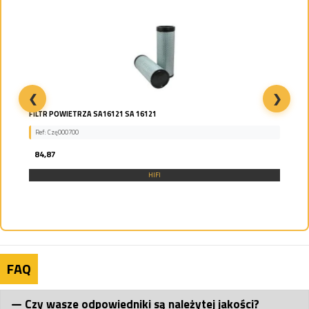
❮
❯
FILTR POWIETRZA SA16121 SA 16121
Ref: Czę000700
84,87
HIFI
FAQ
Czy wasze odpowiedniki są należytej jakości?