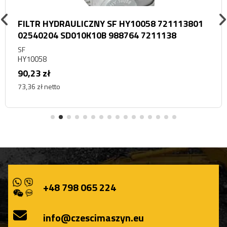
FILTR HYDRAULICZNY SF HY10058 721113801
02540204 SD010K10B 988764 7211138
SF
HY10058
90,23 zł
73,36 zł netto
+48 798 065 224
info@czescimaszyn.eu