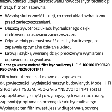
niezawodności. Dzięki zastosowaniu nowoczesnych technologii
filtracji, filtr ten zapewnia:
Wysoką skuteczność filtracji, co chroni układ hydrauliczny
przed zanieczyszczeniami.
Dłuższą żywotność układu hydraulicznego dzięki
efektywnemu usuwaniu zanieczyszczeń.
Odpowiednią przepustowość oleju hydraulicznego, co
zapewnia optymalne działanie układu.
Łatwą i szybką wymianę dzięki precyzyjnym wymiarom i
odpowiedniemu gwintowi.
Dlaczego warto wybrać filtr hydrauliczny HIFI SH60186 HY90340
P50-2446 YN52V01011P1?
Filtry hydrauliczne są kluczowe dla zapewnienia
długowieczności i wydajności maszyn budowlanych. Model HIFI
SH60186 HY90340 P50-2446 YN52V01011P1 został
zaprojektowany z myślą o wymagających warunkach pracy,
zapewniając optymalną ochronę układu hydraulicznego.
Wybierając ten filtr, inwestujesz w długotrwałą ochronę