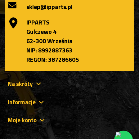
sklep@ipparts.pl
IPPARTS
Gulczewo 4
62-300 Września
NIP: 8992887363
REGON: 387286605
Na skróty
Informacje
Moje konto