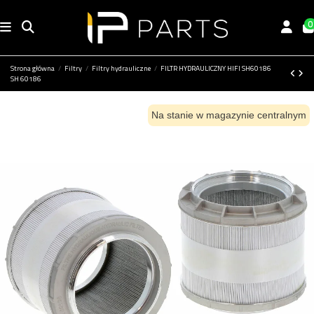
0
Strona główna
Filtry
Filtry hydrauliczne
FILTR HYDRAULICZNY HIFI SH60186
SH 60186
Na stanie w magazynie centralnym